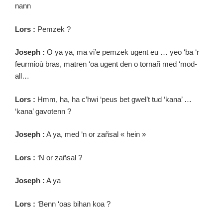
nann
Lors :
Pemzek ?
Joseph :
O ya ya, ma vi’e pemzek ugent eu … yeo ‘ba ‘r
feurmioù bras, matren ‘oa ugent den o tornañ med ‘mod-
all…
Lors :
Hmm, ha, ha c’hwi ‘peus bet gwel’t tud ‘kana’ …
‘kana’ gavotenn ?
Joseph :
A ya, med ‘n or zañsal « hein »
Lors :
‘N or zañsal ?
Joseph :
A ya
Lors :
‘Benn ‘oas bihan koa ?