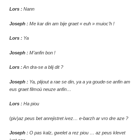
Lors :
Nann
Joseph :
Me kar din am bije graet « euh » muioc’h !
Lors :
Ya
Joseph :
M’anfin bon !
Lors :
An dra-se a blij dit ?
Joseph :
Ya, plijout a rae se din, ya a ya goude-se anfin am
eus graet filmoù neuze anfin…
Lors :
Ha piou
(piv)
az peus bet anrejistret ivez… e-barzh ar vro dre aze ?
Joseph :
O pas kalz, gwelet a rez piou … az peus klevet