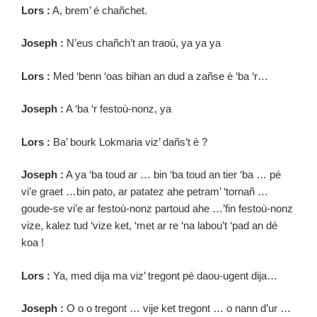
Lors :
A, brem’ é chañchet.
Joseph :
N’eus chañch’t an traoù, ya ya ya
Lors :
Med ‘benn ‘oas bihan an dud a zañse è ‘ba ‘r…
Joseph :
A ‘ba ‘r festoù-nonz, ya
Lors :
Ba’ bourk Lokmaria viz’ dañs’t è ?
Joseph :
A ya ‘ba toud ar … bin ‘ba toud an tier ‘ba … pé
vi’e graet …bin pato, ar patatez ahe petram’ ‘tornañ …
goude-se vi’e ar festoù-nonz partoud ahe …’fin festoù-nonz
vize, kalez tud ‘vize ket, ‘met ar re ‘na labou’t ‘pad an dé
koa !
Lors :
Ya, med dija ma viz’ tregont pé daou-ugent dija…
Joseph :
O o o tregont … vije ket tregont … o nann d’ur …