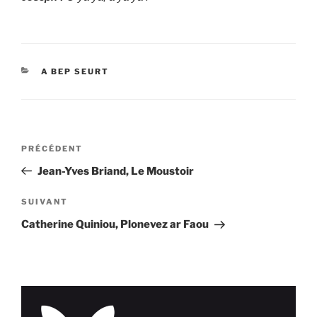
CATÉGORIES
A BEP SEURT
Navigation
Article
PRÉCÉDENT
de
précédent
Jean-Yves Briand, Le Moustoir
l’article
Article
SUIVANT
suivant
Catherine Quiniou, Plonevez ar Faou