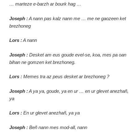
… marteze e-barzh ar bourk hag …
Joseph :
A nann pas kalz nann me … me ne gaozeen ket
brezhoneg
Lors :
A nann
Joseph :
Desket am eus goude evel-se, koa, mes pa oan
bihan ne gomzen ket brezhoneg.
Lors :
Memes tra az peus desket ar brezhoneg ?
Joseph :
A ya ya, goude, ya en ur … en ur glevet anezhañ,
ya
Lors :
En ur glevet anezhañ, ya ya
Joseph :
Beñ nann mes mod-all, nann