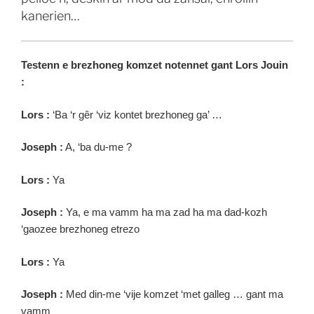
kanerien…
Testenn e brezhoneg komzet notennet gant Lors Jouin
:
Lors :
‘Ba ‘r gêr ‘viz kontet brezhoneg ga’ …
Joseph :
A, ‘ba du-me ?
Lors :
Ya
Joseph :
Ya, e ma vamm ha ma zad ha ma dad-kozh
‘gaozee brezhoneg etrezo
Lors :
Ya
Joseph :
Med din-me ‘vije komzet ‘met galleg … gant ma
vamm