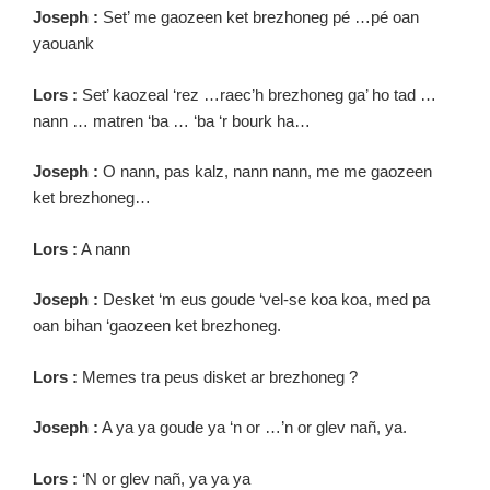
Joseph :
Set’ me gaozeen ket brezhoneg pé …pé oan
yaouank
Lors :
Set’ kaozeal ‘rez …raec’h brezhoneg ga’ ho tad …
nann … matren ‘ba … ‘ba ‘r bourk ha…
Joseph :
O nann, pas kalz, nann nann, me me gaozeen
ket brezhoneg…
Lors :
A nann
Joseph :
Desket ‘m eus goude ‘vel-se koa koa, med pa
oan bihan ‘gaozeen ket brezhoneg.
Lors :
Memes tra peus disket ar brezhoneg ?
Joseph :
A ya ya goude ya ‘n or …’n or glev nañ, ya.
Lors :
‘N or glev nañ, ya ya ya