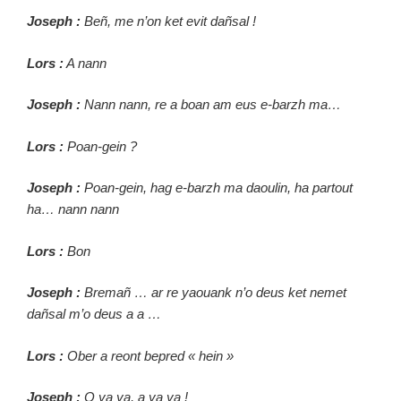
Joseph :
Beñ, me n’on ket evit dañsal !
Lors :
A nann
Joseph :
Nann nann, re a boan am eus e-barzh ma…
Lors :
Poan-gein ?
Joseph :
Poan-gein, hag e-barzh ma daoulin, ha partout
ha… nann nann
Lors :
Bon
Joseph :
Bremañ … ar re yaouank n’o deus ket nemet
dañsal m’o deus a a …
Lors :
Ober a reont bepred « hein »
Joseph :
O ya ya, a ya ya !