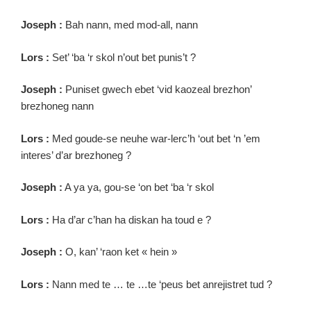
Joseph :
Bah nann, med mod-all, nann
Lors :
Set’ ‘ba ‘r skol n’out bet punis’t ?
Joseph :
Puniset gwech ebet ‘vid kaozeal brezhon’
brezhoneg nann
Lors :
Med goude-se neuhe war-lerc’h ‘out bet ‘n ’em
interes’ d’ar brezhoneg ?
Joseph :
A ya ya, gou-se ‘on bet ‘ba ‘r skol
Lors :
Ha d’ar c’han ha diskan ha toud e ?
Joseph :
O, kan’ ‘raon ket « hein »
Lors :
Nann med te … te …te ‘peus bet anrejistret tud ?