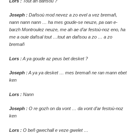
Lors :
Tout an dañsou ?
Joseph :
Dañsoù mod nevez a zo evel a vez bremañ,
nann nann nann … ha mes goude-se neuze, pa oan e-
barzh Montroulez neuze, me ah ae d’ar festoù-noz eno, ha
me a ouie dañsal tout …tout an dañsou a zo … a zo
bremañ
Lors :
A ya goude az peus bet desket ?
Joseph :
A ya ya desket … mes bremañ ne ran mann ebet
ken
Lors :
Nann
Joseph :
O re gozh on da vont … da vont d’ar festoù-noz
ken
Lors :
O beñ gwechall e veze gwelet …