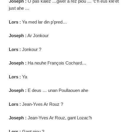
Joseph :
O pas kalez …gwel’ a rez piou … ‘c’h eus kle’et
just ahe …
Lors :
Ya med lar din p’pred…
Joseph :
Ar Jonkour
Lors :
Jonkour ?
Joseph :
Ha neuhe François Cochard…
Lors :
Ya
Joseph :
E deus … unan Poullaouen ahe
Lors :
Jean-Yves Ar Rouz ?
Joseph :
Jean-Yves Ar Rouz, gant Lozac’h
Lors :
Gant piou ?