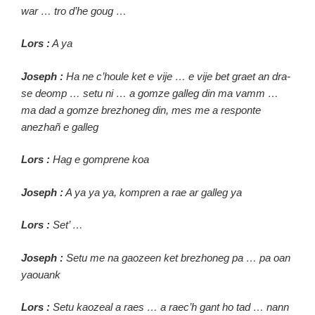
war … tro d’he goug …
Lors :
A ya
Joseph :
Ha ne c’houle ket e vije … e vije bet graet an dra-
se deomp … setu ni … a gomze galleg din ma vamm …
ma dad a gomze brezhoneg din, mes me a responte
anezhañ e galleg
Lors :
Hag e gomprene koa
Joseph :
A ya ya ya, kompren a rae ar galleg ya
Lors :
Set’ …
Joseph :
Setu me na gaozeen ket brezhoneg pa … pa oan
yaouank
Lors :
Setu kaozeal a raes … a raec’h gant ho tad … nann