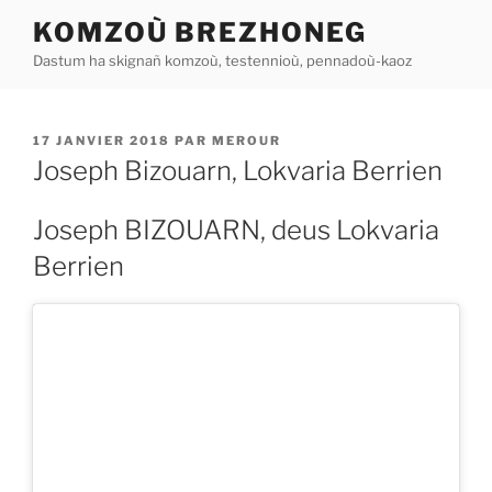
Aller
KOMZOÙ BREZHONEG
au
Dastum ha skignañ komzoù, testennioù, pennadoù-kaoz
contenu
principal
PUBLIÉ
17 JANVIER 2018
PAR
MEROUR
LE
Joseph Bizouarn, Lokvaria Berrien
Joseph BIZOUARN, deus Lokvaria
Berrien