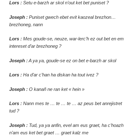
Lors :
Setu e-barzh ar skol n’out ket bet puniset ?
Joseph :
Puniset gwech ebet evit kaozeal brezhon…
brezhoneg, nann
Lors :
Mes goude-se, neuze, war-lerc’h ez out bet en em
intereset d’ar brezhoneg ?
Joseph :
A ya ya, goude-se ez on bet e-barzh ar skol
Lors :
Ha d’ar c’han ha diskan ha tout ivez ?
Joseph :
O kanañ ne ran ket « hein »
Lors :
Nann mes te … te … te … az peus bet anrejistret
tud ?
Joseph :
Tud, ya ya anfin, evel am eus graet, ha c’hoazh
n’am eus ket bet graet … graet kalz me