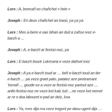
Lors :
A, bremañ eo chañchet « hein »
Joseph :
En deus chañchet an traoù, ya ya ya
Lors :
Mes a-benn e oas bihan an dud a zañse ivez e-
barzh a …
Joseph :
A, e-barzh ar festoù-noz, ya
Lors :
E-barzh bourk Lokmaria e veze dañset ivez
Joseph :
A ya e-barzh toud ar … beñ e-barzh toud an tier
e-barzh … pa veze graet pato, patatez aze peotramant
‘tornañ … goude-se a veze ar festoù-noz partout aze …
anfin festoù-noz ne veze ket kalz tud …ne veze ket nemet
ar re o doa labouret e-pad an deiz, koa
Lors :
Ya, mes dija ma veze tregont pe daou-ugent dija …