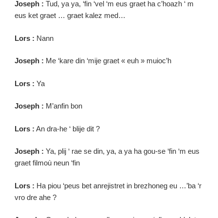
Joseph :
Tud, ya ya, ‘fin ‘vel ‘m eus graet ha c’hoazh ‘ m
eus ket graet … graet kalez med…
Lors :
Nann
Joseph :
Me ‘kare din ‘mije graet « euh » muioc’h
Lors :
Ya
Joseph :
M’anfin bon
Lors :
An dra-he ‘ blije dit ?
Joseph :
Ya, plij ‘ rae se din, ya, a ya ha gou-se ‘fin ‘m eus
graet filmoù neun ‘fin
Lors :
Ha piou ‘peus bet anrejistret in brezhoneg eu …’ba ‘r
vro dre ahe ?