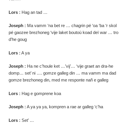
Lors :
Hag an tad …
Joseph :
Ma vamm ‘na bet re … chagrin pé ‘oa ‘ba ‘r skol
pé gaozee brezhoneg ‘vije laket boutoù koad deï war … tro
d’he goug
Lors :
A ya
Joseph :
Ha ne c’houle ket …’vij’… ‘vije graet an dra-he
domp… set’ ni …. gomze galleg din … ma vamm ma dad
gomze brezhoneg din, med me responte nañ e galleg
Lors :
Hag e gomprene koa
Joseph :
A ya ya ya, kompren a rae ar galleg ‘c’ha
Lors :
Set’ …