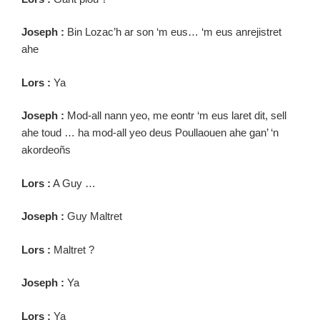
Joseph :
Bin Lozac’h ar son ‘m eus… ‘m eus anrejistret
ahe
Lors :
Ya
Joseph :
Mod-all nann yeo, me eontr ‘m eus laret dit, sell
ahe toud … ha mod-all yeo deus Poullaouen ahe gan’ ‘n
akordeoñs
Lors :
A Guy …
Joseph :
Guy Maltret
Lors :
Maltret ?
Joseph :
Ya
Lors :
Ya