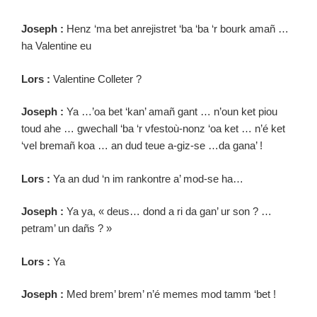
Joseph :
Henz ‘ma bet anrejistret ‘ba ‘ba ‘r bourk amañ …
ha Valentine eu
Lors :
Valentine Colleter ?
Joseph :
Ya …’oa bet ‘kan’ amañ gant … n’oun ket piou
toud ahe … gwechall ‘ba ‘r vfestoù-nonz ‘oa ket … n’é ket
‘vel bremañ koa … an dud teue a-giz-se …da gana’ !
Lors :
Ya an dud ‘n im rankontre a’ mod-se ha…
Joseph :
Ya ya, « deus… dond a ri da gan’ ur son ? …
petram’ un dañs ? »
Lors :
Ya
Joseph :
Med brem’ brem’ n’é memes mod tamm ‘bet !