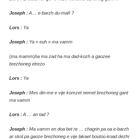
Joseph :
A… e-barzh du-mañ ?
Lors :
Ya
Joseph :
Ya « euh » ma vamm
(ma mamm)
ha ma zad ha ma dad-kozh a gaozee
brezhoneg etrezo
Lors :
Ya
Joseph :
Mes din-me e vije komzet nemet brezhoneg gant
ma vamm
Lors :
A … an tad ?
Joseph :
Ma vamm en doa bet re … chagrin pa oa e-barzh
ar skol pa gaoze brezhoneg e vije lakaet boutoù-koad dezhi