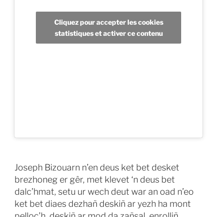
Cliquez pour accepter les cookies
statistiques et activer ce contenu
Joseph Bizouarn n’en deus ket bet desket
brezhoneg er gêr, met klevet ‘n deus bet
dalc’hmat, setu ur wech deut war an oad n’eo
ket bet diaes dezhañ deskiñ ar yezh ha mont
pelloc’h, deskiñ ar mod da zañsal, enrolliñ