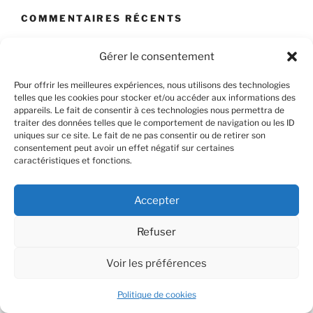
COMMENTAIRES RÉCENTS
Gérer le consentement
ARCHIVES
Pour offrir les meilleures expériences, nous utilisons des technologies
telles que les cookies pour stocker et/ou accéder aux informations des
Archives
appareils. Le fait de consentir à ces technologies nous permettra de
traiter des données telles que le comportement de navigation ou les ID
uniques sur ce site. Le fait de ne pas consentir ou de retirer son
consentement peut avoir un effet négatif sur certaines
caractéristiques et fonctions.
CATÉGORIES
A bep seurt
Accepter
Komzoù brezhoneg
Refuser
Voir les préférences
MÉTA
Politique de cookies