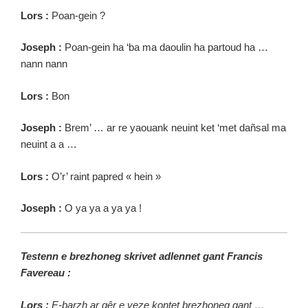
Lors :
Poan-gein ?
Joseph :
Poan-gein ha ‘ba ma daoulin ha partoud ha …
nann nann
Lors :
Bon
Joseph :
Brem’ … ar re yaouank neuint ket ‘met dañsal ma
neuint a a …
Lors :
O’r’ raint papred « hein »
Joseph :
O ya ya a ya ya !
Testenn e brezhoneg skrivet adlennet gant Francis
Favereau :
Lors :
E-barzh ar gêr e veze kontet brezhoneg gant …