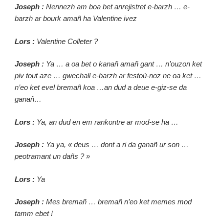
Joseph :
Nennezh am boa bet anrejistret e-barzh … e-
barzh ar bourk amañ ha Valentine ivez
Lors :
Valentine Colleter ?
Joseph :
Ya … a oa bet o kanañ amañ gant … n’ouzon ket
piv tout aze … gwechall e-barzh ar festoù-noz ne oa ket …
n’eo ket evel bremañ koa …an dud a deue e-giz-se da
ganañ…
Lors :
Ya, an dud en em rankontre ar mod-se ha …
Joseph :
Ya ya, « deus … dont a ri da ganañ ur son …
peotramant un dañs ? »
Lors :
Ya
Joseph :
Mes bremañ … bremañ n’eo ket memes mod
tamm ebet !