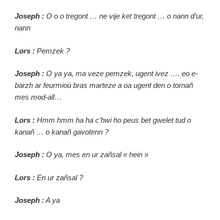
Joseph :
O o o tregont … ne vije ket tregont … o nann d’ur,
nann
Lors :
Pemzek ?
Joseph :
O ya ya, ma veze pemzek, ugent ivez …. eo e-
barzh ar feurmioù bras marteze a oa ugent den o tornañ
mes mod-all…
Lors :
Hmm hmm ha ha c’hwi ho peus bet gwelet tud o
kanañ … o kanañ gavotenn ?
Joseph :
O ya, mes en ur zañsal « hein »
Lors :
En ur zañsal ?
Joseph :
A ya