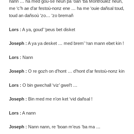
nann … ha med gou-se neun pa ‘oan ‘ba Montroulez neun,
me ‘c’h ae d’ar festoù-nonz ene … ha me ‘ouie dañsal toud,
toud an dañsoù ‘zo… ‘zo bremañ
Lors :
A ya, goud’ ‘peus bet disket
Joseph :
A ya ya desket … med brem’ ‘ran mann ebet kin !
Lors :
Nann
Joseph :
O re gozh on d’hont … d’hont d’ar festoù-nonz kin
Lors :
O bin gwechall ‘viz’ gwel’t …
Joseph :
Bin med me n’on ket ‘vid dañsal !
Lors :
A nann
Joseph :
Nann nann, re ‘boan m’eus ‘ba ma …