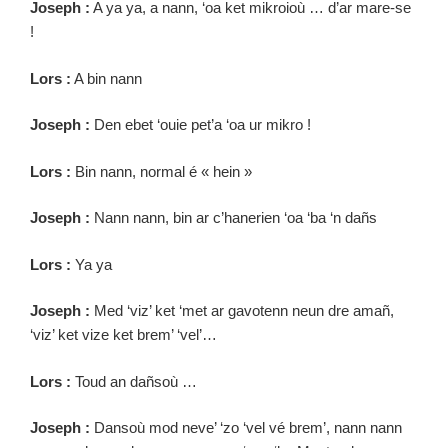
Joseph :
A ya ya, a nann, ‘oa ket mikroioù … d’ar mare-se
!
Lors :
A bin nann
Joseph :
Den ebet ‘ouie pet’a ‘oa ur mikro !
Lors :
Bin nann, normal é « hein »
Joseph :
Nann nann, bin ar c’hanerien ‘oa ‘ba ‘n dañs
Lors :
Ya ya
Joseph :
Med ‘viz’ ket ‘met ar gavotenn neun dre amañ,
‘viz’ ket vize ket brem’ ‘vel’…
Lors :
Toud an dañsoù …
Joseph :
Dansoù mod neve’ ‘zo ‘vel vé brem’, nann nann