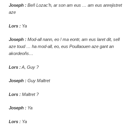
Joseph :
Beñ Lozac’h, ar son am eus … am eus anrejistret
aze
Lors :
Ya
Joseph :
Mod-all nann, eo ! ma eontr, am eus laret dit, sell
aze toud … ha mod-all, eo, eus Poullaouen aze gant an
akordeoñs…
Lors :
A, Guy ?
Joseph :
Guy Maltret
Lors :
Maltret ?
Joseph :
Ya
Lors :
Ya