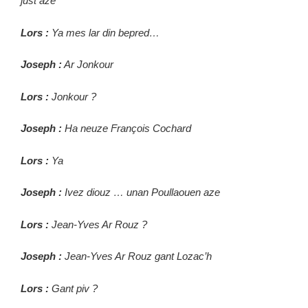
just aze
Lors :
Ya mes lar din bepred…
Joseph :
Ar Jonkour
Lors :
Jonkour ?
Joseph :
Ha neuze François Cochard
Lors :
Ya
Joseph :
Ivez diouz … unan Poullaouen aze
Lors :
Jean-Yves Ar Rouz ?
Joseph :
Jean-Yves Ar Rouz gant Lozac’h
Lors :
Gant piv ?