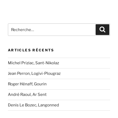
Recherche
Recher
pour
:
ARTICLES RÉCENTS
Michel Priziac, Sant-Nikolaz
Jean Perron, Logivi-Plougraz
Roger Hénaff, Gourin
André Raoul, Ar Sent
Denis Le Bozec, Langonned