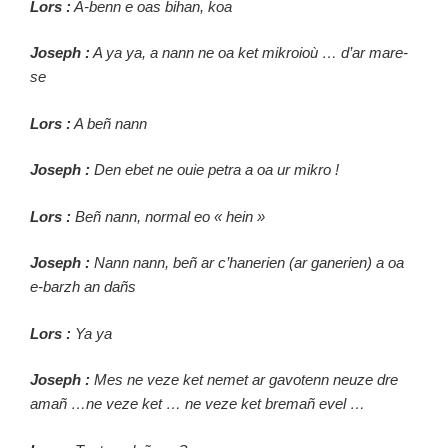
Lors :
A-benn e oas bihan, koa
Joseph :
A ya ya, a nann ne oa ket mikroioù … d’ar mare-
se
Lors :
A beñ nann
Joseph :
Den ebet ne ouie petra a oa ur mikro !
Lors :
Beñ nann, normal eo « hein »
Joseph :
Nann nann, beñ ar c’hanerien (ar ganerien) a oa
e-barzh an dañs
Lors :
Ya ya
Joseph :
Mes ne veze ket nemet ar gavotenn neuze dre
amañ …ne veze ket … ne veze ket bremañ evel …