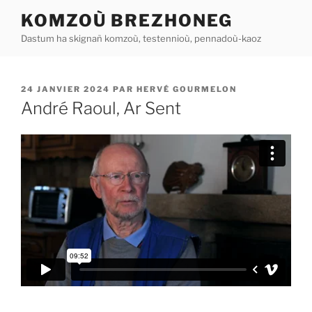
Aller
KOMZOÙ BREZHONEG
au
Dastum ha skignañ komzoù, testennioù, pennadoù-kaoz
contenu
principal
PUBLIÉ
24 JANVIER 2024
PAR
HERVÉ GOURMELON
LE
André Raoul, Ar Sent