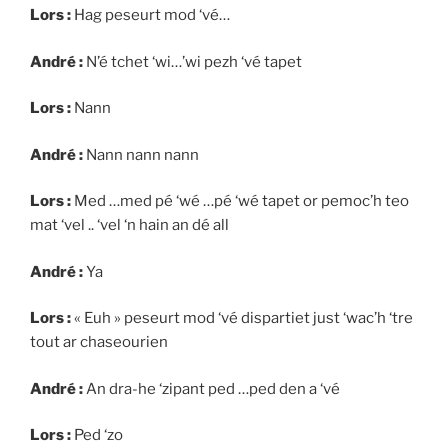
Lors :
Hag peseurt mod ‘vé…
André :
N’é tchet ‘wi…’wi pezh ‘vé tapet
Lors :
Nann
André :
Nann nann nann
Lors :
Med …med pé ‘wé …pé ‘wé tapet or pemoc’h teo
mat ‘vel .. ‘vel ‘n hain an dé all
André :
Ya
Lors :
« Euh » peseurt mod ‘vé dispartiet just ‘wac’h ‘tre
tout ar chaseourien
André :
An dra-he ‘zipant ped …ped den a ‘vé
Lors :
Ped ‘zo