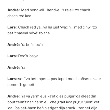
André :
Med hend-ell…hend-ell ‘r re ell ‘zo chach…
chach red koa
Lors :
Chach red ya…ya ha just ‘wac’h… med c’hwi ‘zo
bet ‘chaseal névé’ zo ahe
André :
Ya beñ dec’h
Lors :
Dec’h ‘oa ya
André :
Ya
Lors :
set’ ‘zo bet tapet … pas tapet med bloñset ur… ur
pemoc’h goueñ
André :
Ya ya ya ‘m eus ka’et dies pugur ‘oa dleet din
bout tenn’t nañ ha ‘m eu’ che grait koa pugur ‘uien’ ket
‘oa…’oa bet-haon beñ pistiget dija araok …tennet dija