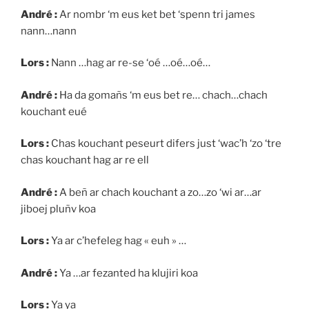
André :
Ar nombr ‘m eus ket bet ‘spenn tri james
nann…nann
Lors :
Nann …hag ar re-se ‘oé …oé…oé…
André :
Ha da gomañs ‘m eus bet re… chach…chach
kouchant eué
Lors :
Chas kouchant peseurt difers just ‘wac’h ‘zo ‘tre
chas kouchant hag ar re ell
André :
A beñ ar chach kouchant a zo…zo ‘wi ar…ar
jiboej pluñv koa
Lors :
Ya ar c’hefeleg hag « euh » …
André :
Ya …ar fezanted ha klujiri koa
Lors :
Ya ya