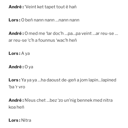
André :
‘Veint ket tapet tout è hañ
Lors :
O beñ nann nann …nann nann
André :
O med me ‘lar doc’h …pa…pa veint …ar reu-se …
ar reu-se ‘c’h a founnus ‘wac’h heñ
Lors :
A ya
André :
O ya
Lors :
Ya ya ya …ha daoust de-geñ a jom lapin…lapined
‘ba ‘r vro
André :
N’eus chet …bez ‘zo un’nig bennek med nitra
koa heñ
Lors :
Nitra