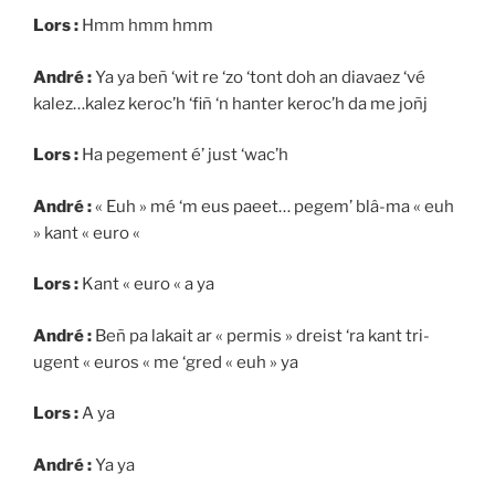
Lors :
Hmm hmm hmm
André :
Ya ya beñ ‘wit re ‘zo ‘tont doh an diavaez ‘vé
kalez…kalez keroc’h ‘fiñ ‘n hanter keroc’h da me joñj
Lors :
Ha pegement é’ just ‘wac’h
André :
« Euh » mé ‘m eus paeet… pegem’ blâ-ma « euh
» kant « euro «
Lors :
Kant « euro « a ya
André :
Beñ pa lakait ar « permis » dreist ‘ra kant tri-
ugent « euros « me ‘gred « euh » ya
Lors :
A ya
André :
Ya ya