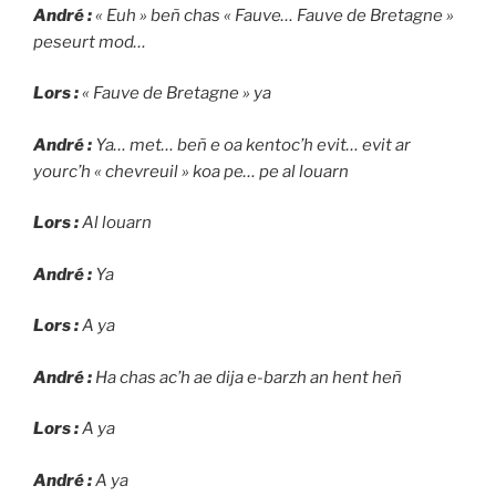
André :
« Euh » beñ chas « Fauve… Fauve de Bretagne »
peseurt mod…
Lors :
« Fauve de Bretagne » ya
André :
Ya… met… beñ e oa kentoc’h evit… evit ar
yourc’h « chevreuil » koa pe… pe al louarn
Lors :
Al louarn
André :
Ya
Lors :
A ya
André :
Ha chas ac’h ae dija e-barzh an hent heñ
Lors :
A ya
André :
A ya