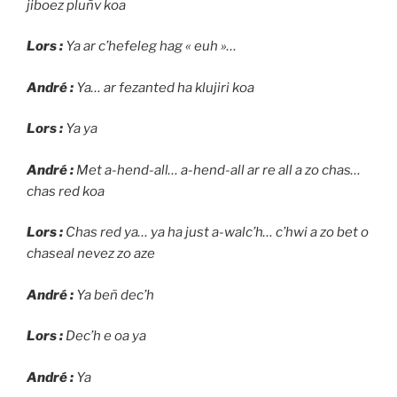
jiboez pluñv koa
Lors :
Ya ar c’hefeleg hag « euh »…
André :
Ya… ar fezanted ha klujiri koa
Lors :
Ya ya
André :
Met a-hend-all… a-hend-all ar re all a zo chas…
chas red koa
Lors :
Chas red ya… ya ha just a-walc’h… c’hwi a zo bet o
chaseal nevez zo aze
André :
Ya beñ dec’h
Lors :
Dec’h e oa ya
André :
Ya