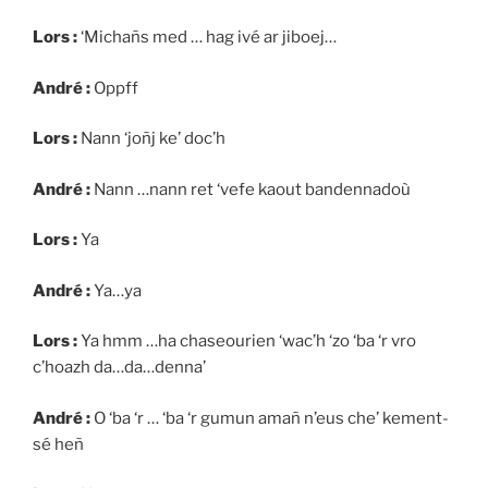
Lors :
‘Michañs med … hag ivé ar jiboej…
André :
Oppff
Lors :
Nann ‘joñj ke’ doc’h
André :
Nann …nann ret ‘vefe kaout bandennadoù
Lors :
Ya
André :
Ya…ya
Lors :
Ya hmm …ha chaseourien ‘wac’h ‘zo ‘ba ‘r vro
c’hoazh da…da…denna’
André :
O ‘ba ‘r … ‘ba ‘r gumun amañ n’eus che’ kement-
sé heñ