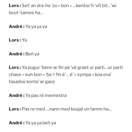
Lors :
Set’ an dra-he ‘zo « bon » …kentoc’h ‘vit bit…’wi
bout ‘sames ha…
André :
Ya ya ya ya
Lors :
Ya
André :
Beñ ya
Lors :
Ya pugur ‘benn ar fin pé ‘vé graet ur parti…ur parti
chase « euh bon » ‘ba ‘r fin é’… é’ « sympa » koa eva’
tasadoù konta’ ar gaoz
André :
Ya pas ré memestra
Lors :
Pas re med …nann med koujal un tamm ha…
André :
Ya ya ya beñ ya