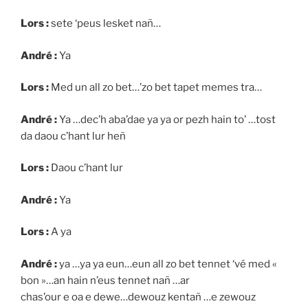
Lors :
sete ‘peus lesket nañ…
André :
Ya
Lors :
Med un all zo bet…’zo bet tapet memes tra…
André :
Ya …dec’h aba’dae ya ya or pezh hain to’ …tost
da daou c’hant lur heñ
Lors :
Daou c’hant lur
André :
Ya
Lors :
A ya
André :
ya …ya ya eun…eun all zo bet tennet ‘vé med «
bon »…an hain n’eus tennet nañ …ar
chas’our e oa e dewe…dewouz kentañ …e zewouz