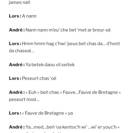
james nañ
Lors :
A nann
André :
Nann nann m’eu’ che bet ‘met ar breur-sé
Lors :
Hmm hmm hag c’hwi ‘peus bet chas da… d’hont
da chaseal…
André :
Ya betek daou vil seitek
Lors :
Peseurt chas ‘oé
André :
« Euh » beñ chas « Fauve…Fauve de Bretagne »
peseurt mod…
Lors :
« Fauve de Bretagne « ya
André :
Ya…med…beñ ‘oa kentoc’h wi’ …wi’ er youc’h «