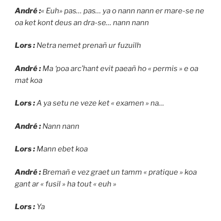
André :
« Euh» pas… pas… ya o nann nann er mare-se ne
oa ket kont deus an dra-se… nann nann
Lors :
Netra nemet prenañ ur fuzuilh
André :
Ma ‘poa arc’hant evit paeañ ho « permis » e oa
mat koa
Lors :
A ya setu ne veze ket « examen » na…
André :
Nann nann
Lors :
Mann ebet koa
André :
Bremañ e vez graet un tamm « pratique » koa
gant ar « fusil » ha tout « euh »
Lors :
Ya