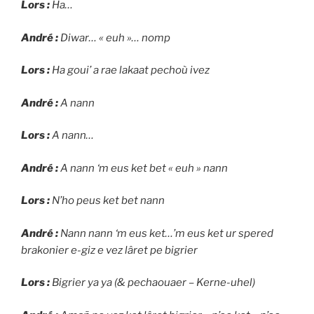
Lors :
Ha…
André :
Diwar… « euh »… nomp
Lors :
Ha goui’ a rae lakaat pechoù ivez
André :
A nann
Lors :
A nann…
André :
A nann ‘m eus ket bet « euh » nann
Lors :
N’ho peus ket bet nann
André :
Nann nann ‘m eus ket…’m eus ket ur spered
brakonier e-giz e vez lâret pe bigrier
Lors :
Bigrier ya ya (& pechaouaer – Kerne-uhel)