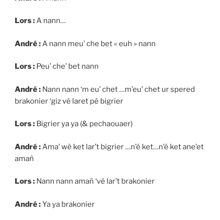
Lors :
A nann…
André :
A nann meu’ che bet « euh » nann
Lors :
Peu’ che’ bet nann
André :
Nann nann ‘m eu’ chet …m’eu’ chet ur spered
brakonier ‘giz vé laret pé bigrier
Lors :
Bigrier ya ya (& pechaouaer)
André :
Ama’ wè ket lar’t bigrier …n’é ket…n’é ket ane’et
amañ
Lors :
Nann nann amañ ‘vé lar’t brakonier
André :
Ya ya brakonier