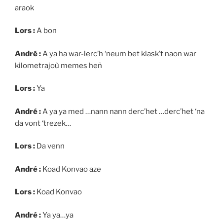
araok
Lors :
A bon
André :
A ya ha war-lerc’h ‘neum bet klask’t naon war
kilometrajoù memes heñ
Lors :
Ya
André :
A ya ya med …nann nann derc’het …derc’het ‘na
da vont ‘trezek…
Lors :
Da venn
André :
Koad Konvao aze
Lors :
Koad Konvao
André :
Ya ya…ya