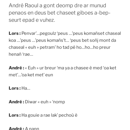
André Raoul a gont deomp dre ar munud
penaos en deus bet chaseet giboes a-bep-
seurt epad e vuhez.
Lors :
Penvar’…pegoulz ‘peus …’peus komañset chaseal
koa …’peus …’peus komañs’t… ‘peus bet soñj mont da
chaseal « euh » petram’ ho tad pé ho…ho…ho preur
henañ ‘rae…
André :
« Euh » ur breur ‘ma ya a chasee è med ‘oa ket
met’…’oa ket met’ eun
Lors :
Ha…
André :
Diwar « euh » ‘nomp
Lors :
Ha gouie a rae lak’ pechoù è
André :
A nann