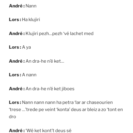
André :
Nann
Lors :
Ha klujiri
André :
Klujiri pezh…pezh ‘vé lachet med
Lors :
A ya
André :
An dra-he n’é ket…
Lors :
A nann
André :
An dra-he n’é ket jiboes
Lors :
Nann nann nann ha petra ‘lar ar chaseourien
‘trese …’trede pe veint ‘konta’ deus ar bleiz a zo ‘tont en
dro
André :
‘Wé ket kont’t deus sé