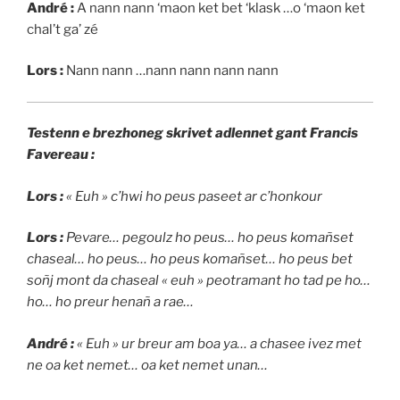
André :
A nann nann ‘maon ket bet ‘klask …o ‘maon ket
chal’t ga’ zé
Lors :
Nann nann …nann nann nann nann
Testenn e brezhoneg skrivet adlennet gant Francis
Favereau :
Lors :
« Euh » c’hwi ho peus paseet ar c’honkour
Lors :
Pevare… pegoulz ho peus… ho peus komañset
chaseal… ho peus… ho peus komañset… ho peus bet
soñj mont da chaseal « euh » peotramant ho tad pe ho…
ho… ho preur henañ a rae…
André :
« Euh » ur breur am boa ya… a chasee ivez met
ne oa ket nemet… oa ket nemet unan…