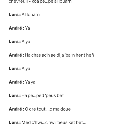
chevreuil » koa pé…pé al louarn
Lors :
Al louarn
André :
Ya
Lors :
A ya
André :
Ha chas ac’h ae dija ‘ba ‘n hent heñ
Lors :
A ya
André :
Ya ya
Lors :
Ha pe…ped ‘peus bet
André :
O dre tout …o ma doue
Lors :
Med c’hwi…c’hwi ‘peus ket bet…