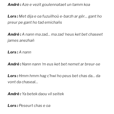
André :
Aze e vezit goulennataet un tamm koa
Lors :
Met dija e oa fuzuilhoù e-barzh ar gêr… gant ho
preur pe gant ho tad emichañs
André :
A nann ma zad… ma zad ‘neus ket bet chaseet
james anezhañ
Lors :
A nann
André :
Nann nann ‘m eus ket bet nemet ar breur-se
Lors :
Hmm hmm hag c’hwi ho peus bet chas da… da
vont da chaseal…
André :
Ya betek daou vil seitek
Lors :
Peseurt chas e oa