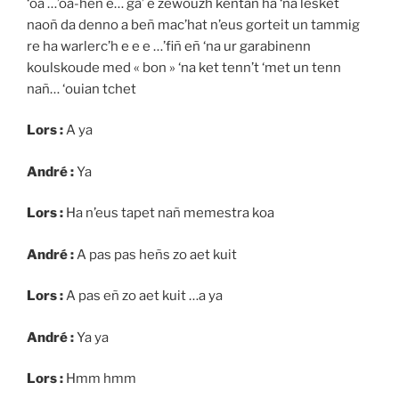
‘oa …’oa-heñ e… ga’ e zewouzh kentañ ha ‘na lesket
naoñ da denno a beñ mac’hat n’eus gorteit un tammig
re ha warlerc’h e e e …’fiñ eñ ‘na ur garabinenn
koulskoude med « bon » ‘na ket tenn’t ‘met un tenn
nañ… ‘ouian tchet
Lors :
A ya
André :
Ya
Lors :
Ha n’eus tapet nañ memestra koa
André :
A pas pas heñs zo aet kuit
Lors :
A pas eñ zo aet kuit …a ya
André :
Ya ya
Lors :
Hmm hmm