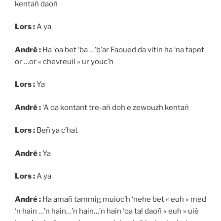
kentañ daoñ
Lors :
A ya
André :
Ha ‘oa bet ‘ba …’b’ar Faoued da vitin ha ‘na tapet
or …or « chevreuil » ur youc’h
Lors :
Ya
André :
‘A oa kontant tre-añ doh e zewouzh kentañ
Lors :
Beñ ya c’hat
André :
Ya
Lors :
A ya
André :
Ha amañ tammig muioc’h ‘nehe bet « euh » med
‘n hain …’n hain…’n hain…’n hain ‘oa tal daoñ « euh » uiè