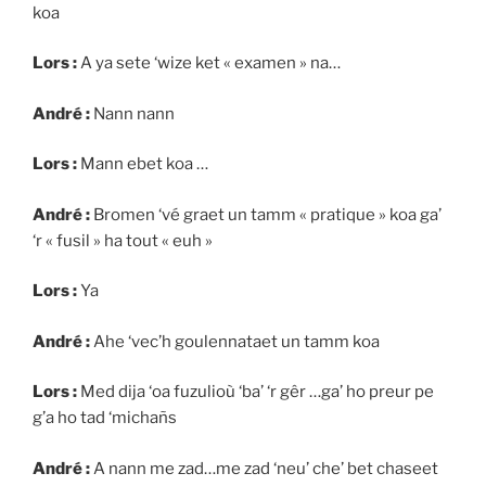
koa
Lors :
A ya sete ‘wize ket « examen » na…
André :
Nann nann
Lors :
Mann ebet koa …
André :
Bromen ‘vé graet un tamm « pratique » koa ga’
‘r « fusil » ha tout « euh »
Lors :
Ya
André :
Ahe ‘vec’h goulennataet un tamm koa
Lors :
Med dija ‘oa fuzulioù ‘ba’ ‘r gêr …ga’ ho preur pe
g’a ho tad ‘michañs
André :
A nann me zad…me zad ‘neu’ che’ bet chaseet