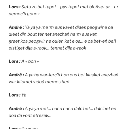
Lors :
Setu zo bet tapet… pas tapet met bloñset ur… ur
pemoc’h gouez
André :
Ya ya ya me ‘m eus kavet diaes peogwir e oa
dleet din bout tennet anezhañ ha ‘m eus ket
graet koa peogwir ne ouien ket e oa… e oa bet-eñ beñ
pistiget dija a-raok… tennet dija a-raok
Lors :
A « bon »
André :
A ya ha war-lerc’h hon eus bet klasket anezhañ
war kilometradoù memes heñ
Lors :
Ya
André :
A ya ya met… nann nann dalc’het… dalc’het en
doa da vont etrezek…
Lors :
Da venn…