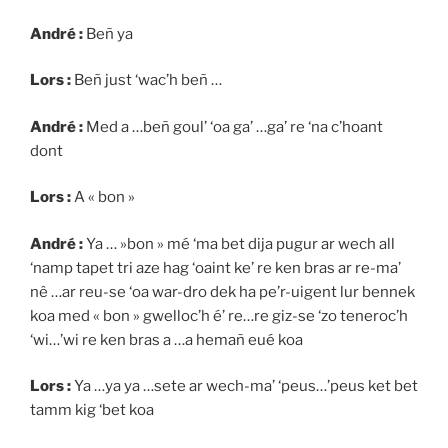
André :
Beñ ya
Lors :
Beñ just ‘wac’h beñ …
André :
Med a …beñ goul’ ‘oa ga’ …ga’ re ‘na c’hoant
dont
Lors :
A « bon »
André :
Ya … »bon » mé ‘ma bet dija pugur ar wech all
‘namp tapet tri aze hag ‘oaint ke’ re ken bras ar re-ma’
nê …ar reu-se ‘oa war-dro dek ha pe’r-uigent lur bennek
koa med « bon » gwelloc’h é’ re…re giz-se ‘zo teneroc’h
‘wi…’wi re ken bras a …a hemañ eué koa
Lors :
Ya …ya ya …sete ar wech-ma’ ‘peus…’peus ket bet
tamm kig ‘bet koa