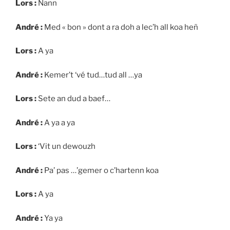
Lors :
Nann
André :
Med « bon » dont a ra doh a lec’h all koa heñ
Lors :
A ya
André :
Kemer’t ‘vé tud…tud all …ya
Lors :
Sete an dud a baef…
André :
A ya a ya
Lors :
‘Vit un dewouzh
André :
Pa’ pas …’gemer o c’hartenn koa
Lors :
A ya
André :
Ya ya