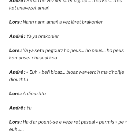
André :
Amañ ne vez ket lâret bigrier… n’eo ket… n’eo
ket anavezet amañ
Lors :
Nann nann amañ a vez lâret brakonier
André :
Ya ya brakonier
Lors :
Ya ya setu pegourz ho peus… ho peus… ho peus
komañset chaseal koa
André :
« Euh » beñ bloaz… bloaz war-lerc’h ma c’hoñje
diouzhtu
Lors :
A diouzhtu
André :
Ya
Lors :
Ha d’ar poent-se e veze ret paseal « permis » pe «
euh »…