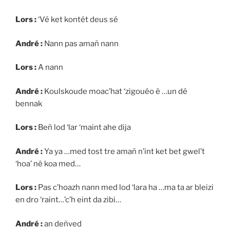
Lors :
‘Vé ket kontét deus sé
André :
Nann pas amañ nann
Lors :
A nann
André :
Koulskoude moac’hat ‘zigouéo è …un dé
bennak
Lors :
Beñ lod ‘lar ‘maint ahe dija
André :
Ya ya …med tost tre amañ n’int ket bet gwel’t
‘hoa’ nê koa med…
Lors :
Pas c’hoazh nann med lod ‘lara ha …ma ta ar bleizi
en dro ‘raint…’c’h eint da zibi…
André :
an deñved