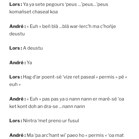
Lors :
Ya ya sete pegours ‘peus …’peus…’peus
komañset chaseal koa
André :
« Euh » beñ blâ …blâ war-lerc’h ma c’hoñje
deustu
Lors :
A deustu
André :
Ya
Lors :
Hag d’ar poent-sé ‘vize ret paseal « permis » pé «
euh »
André :
« Euh » pas pas ya o nann nann er maré-sé ‘oa
ket kont doh an dra-se …nann nann
Lors :
Nintra ‘met preno ur fusul
André :
Ma ‘pa arc’hant wi’ paeo ho « permis « ‘oa mat