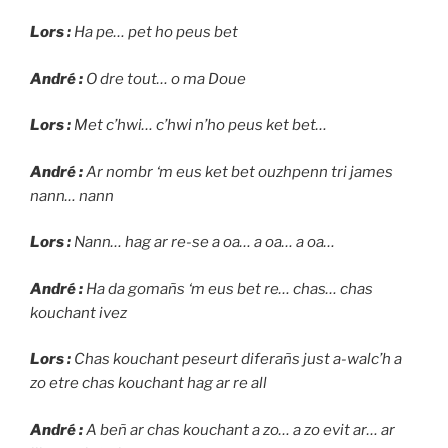
Lors :
Ha pe… pet ho peus bet
André :
O dre tout… o ma Doue
Lors :
Met c’hwi… c’hwi n’ho peus ket bet…
André :
Ar nombr ‘m eus ket bet ouzhpenn tri james
nann… nann
Lors :
Nann… hag ar re-se a oa… a oa… a oa…
André :
Ha da gomañs ‘m eus bet re… chas… chas
kouchant ivez
Lors :
Chas kouchant peseurt diferañs just a-walc’h a
zo etre chas kouchant hag ar re all
André :
A beñ ar chas kouchant a zo… a zo evit ar… ar