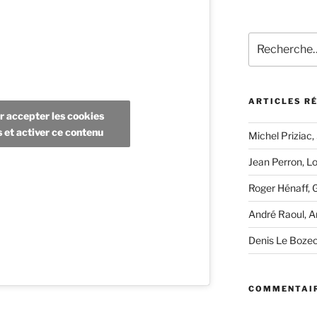
Recherche
pour
:
ARTICLES R
r accepter les cookies
s et activer ce contenu
Michel Priziac,
Jean Perron, L
Roger Hénaff, 
André Raoul, A
Denis Le Boze
COMMENTAIR