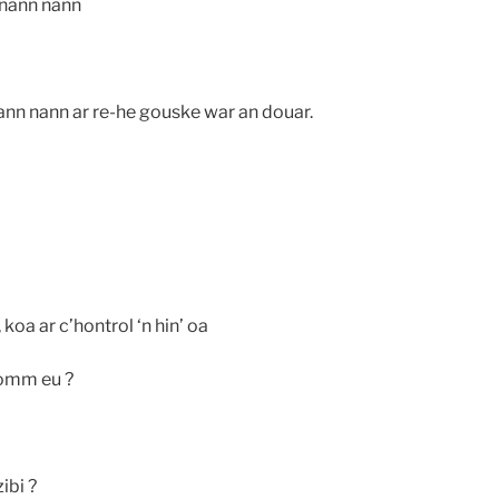
 nann nann
nn nann ar re-he gouske war an douar.
oa ar c’hontrol ‘n hin’ oa
omm eu ?
ibi ?