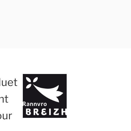
duet
nt
our