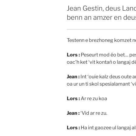
Jean Gestin, deus Lan
benn an amzer en deus
Testenn e brezhoneg komzet no
Lors :
Peseurt mod éo bet… pes
oac’h ket ‘vit kontañ o langaj d
Jean :
Int ‘ouie kalz deus oute a
oa ur un ti skol spesialamant ‘v
Lors :
Ar re zu koa
Jean :
‘Vid ar re zu.
Lors :
Ha int gaozee ul langaj all