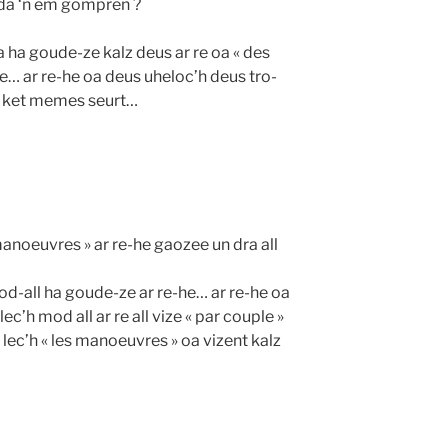
da ‘n em gompren ?
 ha goude-ze kalz deus ar re oa « des
… ar re-he oa deus uheloc’h deus tro-
 ket memes seurt…
anoeuvres » ar re-he gaozee un dra all
od-all ha goude-ze ar re-he… ar re-he oa
ec’h mod all ar re all vize « par couple »
l lec’h « les manoeuvres » oa vizent kalz