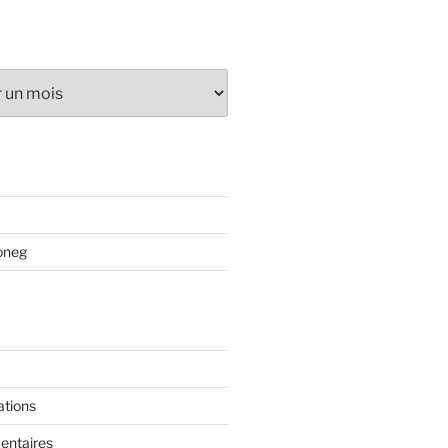
oneg
ations
entaires