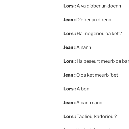
Lors :
A ya d’ober un doenn
Jean :
D’ober un doenn
Lors :
Ha mogerioù oa ket ?
Jean :
A nann
Lors :
Ha peseurt meurb oa bar
Jean :
O oa ket meurb ‘bet
Lors :
A bon
Jean :
A nann nann
Lors :
Taolioù, kadorioù ?