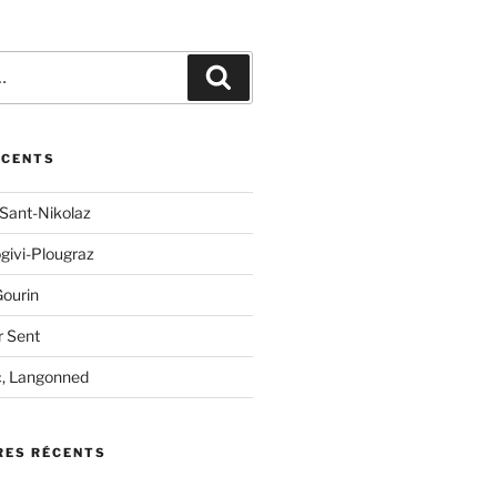
Recherche
ÉCENTS
 Sant-Nikolaz
ogivi-Plougraz
Gourin
r Sent
c, Langonned
ES RÉCENTS