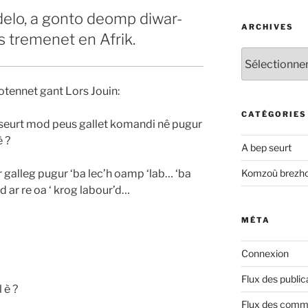
delo, a gonto deomp diwar-
ARCHIVES
 tremenet en Afrik.
Archives
tennet gant Lors Jouin:
CATÉGORIES
eurt mod peus gallet komandi nê pugur
ê ?
A bep seurt
r galleg pugur ‘ba lec’h oamp ‘lab… ‘ba
Komzoù brezh
id ar re oa ‘ krog labour’d…
MÉTA
Connexion
Flux des public
 è ?
Flux des comm