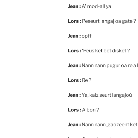
Jean :
A’ mod-all ya
Lors :
Peseurt langaj oa gate ?
Jean :
opff !
Lors :
‘Peus ket bet disket ?
Jean :
Nann nann pugur oa re a 
Lors :
Re ?
Jean :
Ya, kalz seurt langajoù
Lors :
A bon ?
Jean :
Nann nann, gaozeent ke