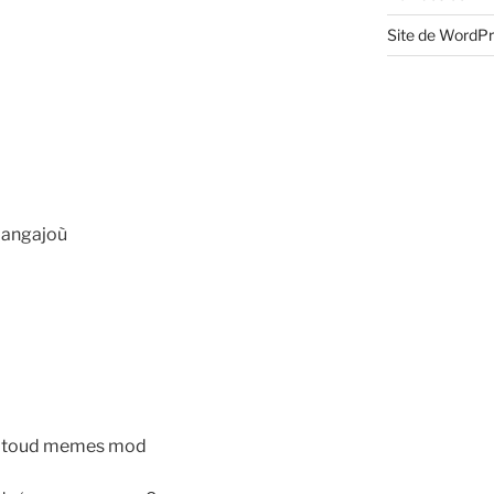
Site de WordP
langajoù
t toud memes mod