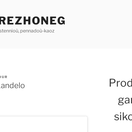
REZHONEG
stennioù, pennadoù-kaoz
OUR
Pro
Landelo
ga
sik