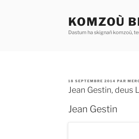
Aller
au
KOMZOÙ B
contenu
principal
Dastum ha skignañ komzoù, te
PUBLIÉ
18 SEPTEMBRE 2014
PAR
MER
LE
Jean Gestin, deus 
Jean Gestin