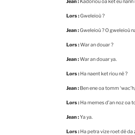
Jean :
Kadorioù oa ket eu nann
Lors :
Gweleioù ?
Jean :
Gweleioù ? O gweleioù na
Lors :
War an douar ?
Jean :
War an douar ya.
Lors :
Ha naent ket riou nê ?
Jean :
Ben ene oa tomm ‘wac’h, k
Lors :
Ha memes d’an noz oa t
Jean :
Ya ya.
Lors :
Ha petra vize roet dê da z