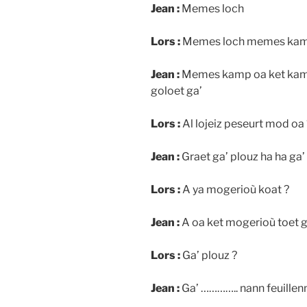
Jean :
Memes loch
Lors :
Memes loch memes ka
Jean :
Memes kamp oa ket kampc
goloet ga’
Lors :
Al lojeiz peseurt mod oa 
Jean :
Graet ga’ plouz ha ha ga
Lors :
A ya mogerioù koat ?
Jean :
A oa ket mogerioù toet g
Lors :
Ga’ plouz ?
Jean :
Ga’ ………….. nann feuillenn