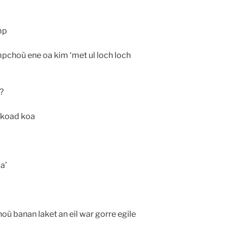
mp
hoù ene oa kim ‘met ul loch loch
?
’ koad koa
a’
où banan laket an eil war gorre egile