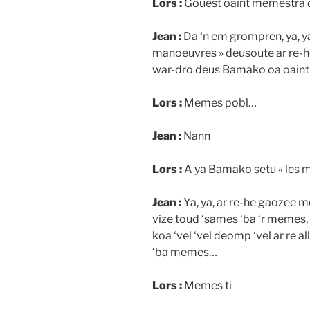
Lors :
Gouest oaint memestra 
Jean :
Da ‘n em grompren, ya, ya
manoeuvres » deusoute ar re-he
war-dro deus Bamako oa oaint
Lors :
Memes pobl…
Jean :
Nann
Lors :
A ya Bamako setu « les m
Jean :
Ya, ya, ar re-he gaozee m
vize toud ‘sames ‘ba ‘r memes, l
koa ‘vel ‘vel deomp ‘vel ar re al
‘ba memes…
Lors :
Memes ti