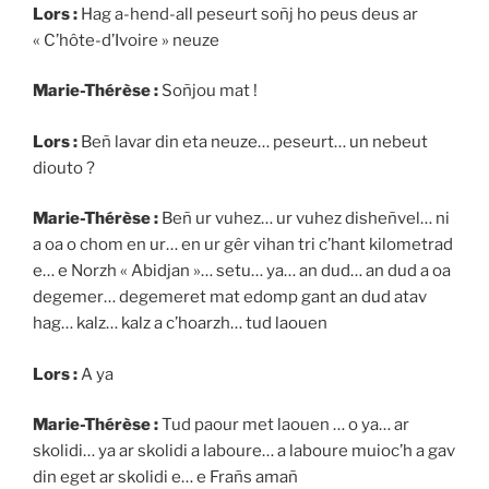
Lors :
Hag a-hend-all peseurt soñj ho peus deus ar
« C’hôte-d’Ivoire » neuze
Marie-Thérèse :
Soñjou mat !
Lors :
Beñ lavar din eta neuze… peseurt… un nebeut
diouto ?
Marie-Thérèse :
Beñ ur vuhez… ur vuhez disheñvel… ni
a oa o chom en ur… en ur gêr vihan tri c’hant kilometrad
e… e Norzh « Abidjan »… setu… ya… an dud… an dud a oa
degemer… degemeret mat edomp gant an dud atav
hag… kalz… kalz a c’hoarzh… tud laouen
Lors :
A ya
Marie-Thérèse :
Tud paour met laouen … o ya… ar
skolidi… ya ar skolidi a laboure… a laboure muioc’h a gav
din eget ar skolidi e… e Frañs amañ