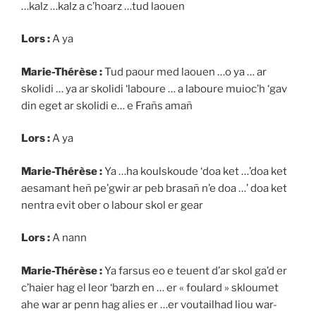
…kalz …kalz a c’hoarz …tud laouen
Lors :
A ya
Marie-Thérèse :
Tud paour med laouen …o ya … ar
skolidi … ya ar skolidi ‘laboure … a laboure muioc’h ‘gav
din eget ar skolidi e… e Frañs amañ
Lors :
A ya
Marie-Thérèse :
Ya …ha koulskoude ‘doa ket …’doa ket
aesamant heñ pe’gwir ar peb brasañ n’e doa …’ doa ket
nentra evit ober o labour skol er gear
Lors :
A nann
Marie-Thérèse :
Ya farsus eo e teuent d’ar skol ga’d er
c’haier hag el leor ‘barzh en … er « foulard » skloumet
ahe war ar penn hag alies er …er voutailhad liou war-