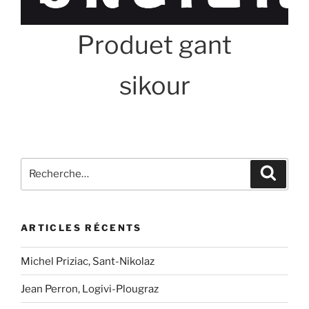
Produet gant
sikour
Recherche
Recher
pour
:
ARTICLES RÉCENTS
Michel Priziac, Sant-Nikolaz
Jean Perron, Logivi-Plougraz