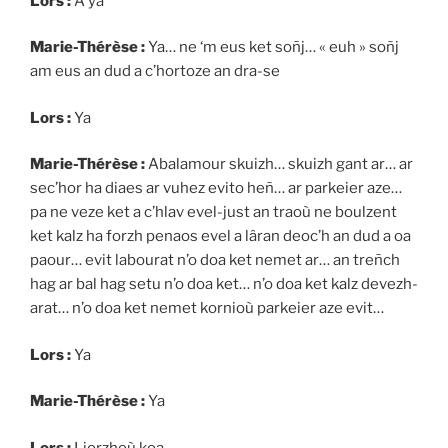
Lors :
A ya
Marie-Thérèse :
Ya… ne ‘m eus ket soñj… « euh » soñj
am eus an dud a c’hortoze an dra-se
Lors :
Ya
Marie-Thérèse :
Abalamour skuizh… skuizh gant ar… ar
sec’hor ha diaes ar vuhez evito heñ… ar parkeier aze…
pa ne veze ket a c’hlav evel-just an traoù ne boulzent
ket kalz ha forzh penaos evel a lâran deoc’h an dud a oa
paour… evit labourat n’o doa ket nemet ar… an treñch
hag ar bal hag setu n’o doa ket… n’o doa ket kalz devezh-
arat… n’o doa ket nemet kornioù parkeier aze evit…
Lors :
Ya
Marie-Thérèse :
Ya
Lors :
Liorzhoù koa