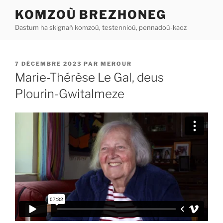
Aller
KOMZOÙ BREZHONEG
au
Dastum ha skignañ komzoù, testennioù, pennadoù-kaoz
contenu
principal
PUBLIÉ
7 DÉCEMBRE 2023
PAR
MEROUR
LE
Marie-Thérèse Le Gal, deus
Plourin-Gwitalmeze