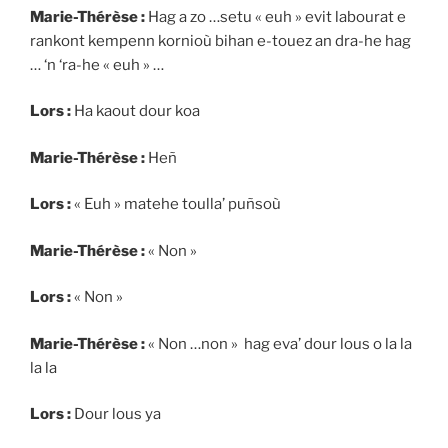
Marie-Thérèse :
Hag a zo …setu « euh » evit labourat e
rankont kempenn kornioù bihan e-touez an dra-he hag
… ‘n ‘ra-he « euh » …
Lors :
Ha kaout dour koa
Marie-Thérèse :
Heñ
Lors :
« Euh » matehe toulla’ puñsoù
Marie-Thérèse :
« Non »
Lors :
« Non »
Marie-Thérèse :
« Non …non » hag eva’ dour lous o la la
la la
Lors :
Dour lous ya