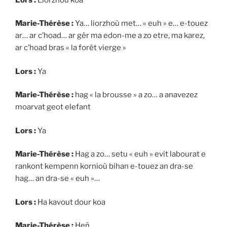
Marie-Thérèse :
Ya… liorzhoù met… « euh » e… e-touez
ar… ar c’hoad… ar gêr ma edon-me a zo etre, ma karez,
ar c’hoad bras « la forêt vierge »
Lors :
Ya
Marie-Thérèse :
hag « la brousse » a zo… a anavezez
moarvat geot elefant
Lors :
Ya
Marie-Thérèse :
Hag a zo… setu « euh » evit labourat e
rankont kempenn kornioù bihan e-touez an dra-se
hag… an dra-se « euh »…
Lors :
Ha kavout dour koa
Marie-Thérèse :
Heñ