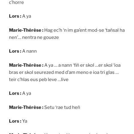
c’horre
Lors :
A ya
Marie-Thérèse :
Hag ec’h ‘n im ga’ent mod-se ‘tañsal ha
nen’… nentra ne goueze
Lors :
A nann
Marie-Thérèse :
A ya … a nann ‘fiñ er skol …er skol ‘ioa
bras er skol seurezed med d’am meno e ioa tri glas …
teir c’hlas eus peb leve …live
Lors :
A ya
Marie-Thérèse :
Setu ‘rae tud heñ
Lors :
Ya