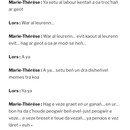
Marie-Thérèse :
Ya setu al labour kentañ a oa troc’hañ
ar geot
Lors :
War al leurenn…
Marie-Thérèse :
War al leurenn… evit kaout al leurenn
evit… hag ar geot a oa ar mod-se heñ…
Lors :
A ya
Marie-Thérèse :
A ya… setu beñ un dra disheñvel
memes tra koa
Lors :
Ya ya
Marie-Thérèse :
Hag e veze graet en ur ganañ… en ur…
bon ha da c’houde peogwir beñ evel-just peogwir e
veze… e veze breset e teue da vezañ… ya penaos e vez
lâret « euh »