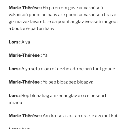
Marie-Thérèse :
Ha pa en em gave ar vakañsoù…
vakañsoù poent an hañv aze poent ar vakañsoù bras e-
giz ma vez lavaret… e oa poent ar glav ivez setu ar geot
a boulze e-pad an hañv
Lors :
A ya
Marie-Thérèse :
Ya
Lors :
A ya setu e oa ret dezho adtroc’hañ tout goude…
Marie-Thérèse :
Ya bep bloaz bep bloaz ya
Lors :
Bep bloaz hag amzer ar glav e oa e peseurt
mizioù
Marie-Thérèse :
An dra-se a zo… an dra-se a zo aet kuit