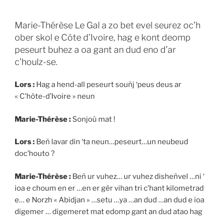
Marie-Thérèse Le Gal a zo bet evel seurez oc’h
ober skol e Côte d’Ivoire, hag e kont deomp
peseurt buhez a oa gant an dud eno d’ar
c’houlz-se.
Lors :
Hag a hend-all peseurt souñj ‘peus deus ar
« C’hôte-d’Ivoire » neun
Marie-Thérèse :
Sonjoù mat !
Lors :
Beñ lavar din ‘ta neun…peseurt…un neubeud
doc’houto ?
Marie-Thérèse :
Beñ ur vuhez… ur vuhez disheñvel …ni ‘
ioa e choum en er …en er gêr vihan tri c’hant kilometrad
e… e Norzh « Abidjan » …setu …ya …an dud …an dud e ioa
digemer … digemeret mat edomp gant an dud atao hag