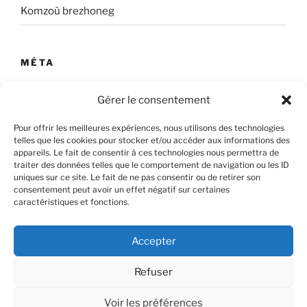
Komzoù brezhoneg
MÉTA
Connexion
Gérer le consentement
Flux des publications
Pour offrir les meilleures expériences, nous utilisons des technologies
telles que les cookies pour stocker et/ou accéder aux informations des
Flux des commentaires
appareils. Le fait de consentir à ces technologies nous permettra de
traiter des données telles que le comportement de navigation ou les ID
Site de WordPress-FR
uniques sur ce site. Le fait de ne pas consentir ou de retirer son
consentement peut avoir un effet négatif sur certaines
caractéristiques et fonctions.
Accepter
Refuser
Voir les préférences