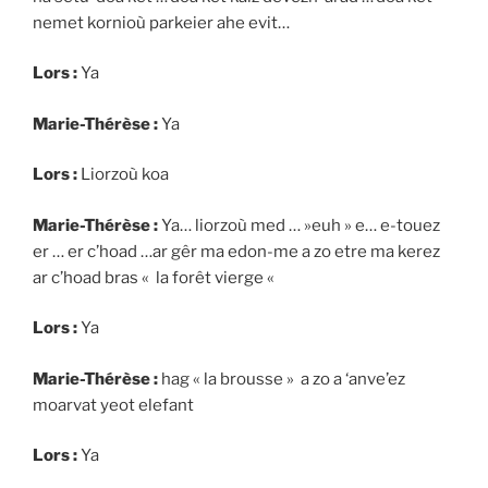
nemet kornioù parkeier ahe evit…
Lors :
Ya
Marie-Thérèse :
Ya
Lors :
Liorzoù koa
Marie-Thérèse :
Ya… liorzoù med … »euh » e… e-touez
er … er c’hoad …ar gêr ma edon-me a zo etre ma kerez
ar c’hoad bras « la forêt vierge «
Lors :
Ya
Marie-Thérèse :
hag « la brousse » a zo a ‘anve’ez
moarvat yeot elefant
Lors :
Ya