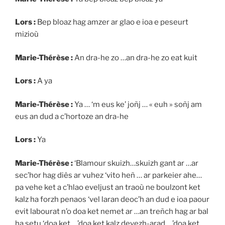
Lors :
Bep bloaz hag amzer ar glao e ioa e peseurt
mizioù
Marie-Thérèse :
An dra-he zo …an dra-he zo eat kuit
Lors :
A ya
Marie-Thérèse :
Ya … ‘m eus ke’ joñj … « euh » soñj am
eus an dud a c’hortoze an dra-he
Lors :
Ya
Marie-Thérèse :
‘Blamour skuizh…skuizh gant ar …ar
sec’hor hag diês ar vuhez ‘vito heñ … ar parkeier ahe…
pa vehe ket a c’hlao eveljust an traoù ne boulzont ket
kalz ha forzh penaos ‘vel laran deoc’h an dud e ioa paour
evit labourat n’o doa ket nemet ar …an treñch hag ar bal
ha setu ‘doa ket …’doa ket kalz devezh-arad …’doa ket