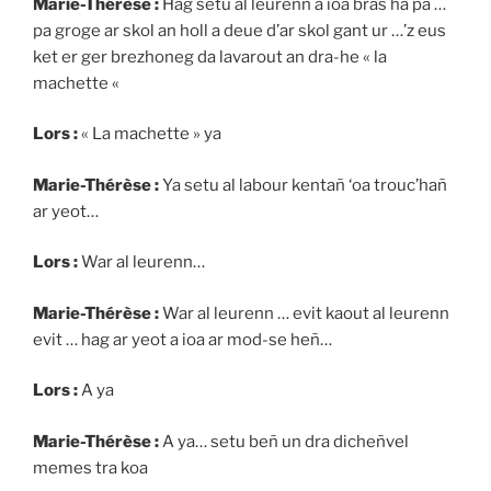
Marie-Thérèse :
Hag setu al leurenn a ioa bras ha pa …
pa groge ar skol an holl a deue d’ar skol gant ur …’z eus
ket er ger brezhoneg da lavarout an dra-he « la
machette «
Lors :
« La machette » ya
Marie-Thérèse :
Ya setu al labour kentañ ‘oa trouc’hañ
ar yeot…
Lors :
War al leurenn…
Marie-Thérèse :
War al leurenn … evit kaout al leurenn
evit … hag ar yeot a ioa ar mod-se heñ…
Lors :
A ya
Marie-Thérèse :
A ya… setu beñ un dra dicheñvel
memes tra koa