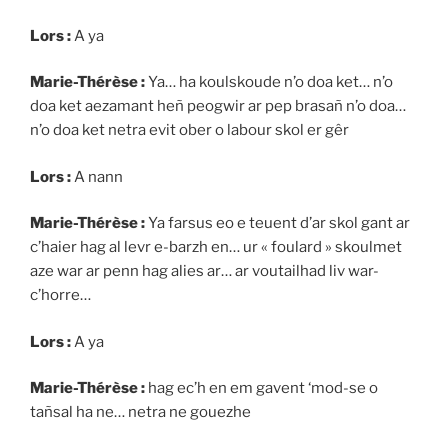
Lors :
A ya
Marie-Thérèse :
Ya… ha koulskoude n’o doa ket… n’o
doa ket aezamant heñ peogwir ar pep brasañ n’o doa…
n’o doa ket netra evit ober o labour skol er gêr
Lors :
A nann
Marie-Thérèse :
Ya farsus eo e teuent d’ar skol gant ar
c’haier hag al levr e-barzh en… ur « foulard » skoulmet
aze war ar penn hag alies ar… ar voutailhad liv war-
c’horre…
Lors :
A ya
Marie-Thérèse :
hag ec’h en em gavent ‘mod-se o
tañsal ha ne… netra ne gouezhe