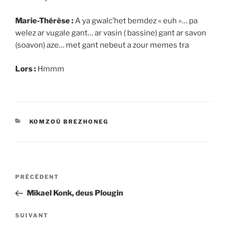
Marie-Thérèse :
A ya gwalc’het bemdez « euh »… pa
welez ar vugale gant… ar vasin ( bassine) gant ar savon
(soavon) aze… met gant nebeut a zour memes tra
Lors :
Hmmm
CATÉGORIES
KOMZOÙ BREZHONEG
Navigation
Article
PRÉCÉDENT
de
précédent
Mikael Konk, deus Plougin
l’article
Article
SUIVANT