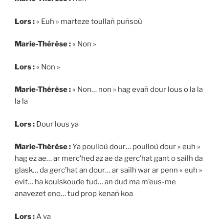
Lors :
« Euh » marteze toullañ puñsoù
Marie-Thérèse :
« Non »
Lors :
« Non »
Marie-Thérèse :
« Non… non » hag evañ dour lous o la la
la la
Lors :
Dour lous ya
Marie-Thérèse :
Ya poulloù dour… poulloù dour « euh »
hag ez ae… ar merc’hed az ae da gerc’hat gant o sailh da
glask… da gerc’hat an dour… ar sailh war ar penn « euh »
evit… ha koulskoude tud… an dud ma m’eus-me
anavezet eno… tud prop kenañ koa
Lors :
A ya