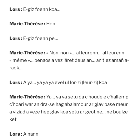
Lors :
E-giz foenn koa…
Marie-Thérèse :
Heñ
Lors :
E-giz foenn pe…
Marie-Thérèse :
« Non, non »… al leurenn… al leurenn
« même »… penaos a vez lâret deus an… an tiez amañ a-
raok…
Lors :
A ya… ya ya ya evel ul lor-zi (leur-zi) koa
Marie-Thérèse :
Ya… ya ya setu da c’houde e c’hallemp
c’hoari war an dra-se hag abalamour ar glav pase meur
a viziad a veze hep glav koa setu ar geot ne… ne boulze
ket
Lors :
A nann