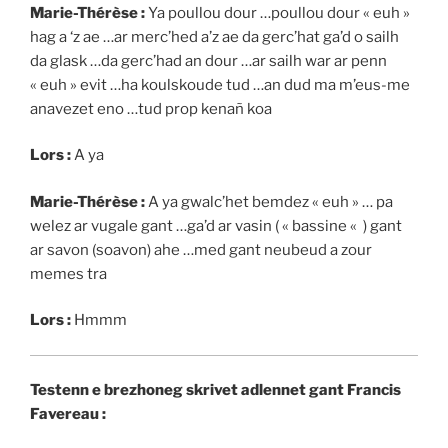
Marie-Thérèse :
Ya poullou dour …poullou dour « euh »
hag a ‘z ae …ar merc’hed a’z ae da gerc’hat ga’d o sailh
da glask …da gerc’had an dour …ar sailh war ar penn
« euh » evit …ha koulskoude tud …an dud ma m’eus-me
anavezet eno …tud prop kenañ koa
Lors :
A ya
Marie-Thérèse :
A ya gwalc’het bemdez « euh » … pa
welez ar vugale gant …ga’d ar vasin ( « bassine « ) gant
ar savon (soavon) ahe …med gant neubeud a zour
memes tra
Lors :
Hmmm
Testenn e brezhoneg skrivet adlennet gant Francis
Favereau :