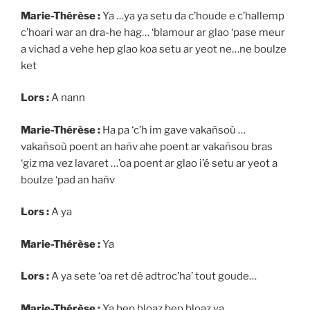
Marie-Thérèse :
Ya …ya ya setu da c’houde e c’hallemp
c’hoari war an dra-he hag… ‘blamour ar glao ‘pase meur
a vichad a vehe hep glao koa setu ar yeot ne…ne boulze
ket
Lors :
A nann
Marie-Thérèse :
Ha pa ‘c’h im gave vakañsoù …
vakañsoù poent an hañv ahe poent ar vakañsou bras
‘giz ma vez lavaret …’oa poent ar glao i’é setu ar yeot a
boulze ‘pad an hañv
Lors :
A ya
Marie-Thérèse :
Ya
Lors :
A ya sete ‘oa ret dê adtroc’ha’ tout goude…
Marie-Thérèse :
Ya bep bloaz bep bloaz ya