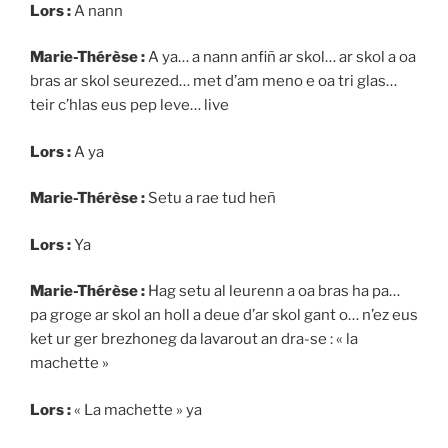
Lors :
A nann
Marie-Thérèse :
A ya… a nann anfiñ ar skol… ar skol a oa
bras ar skol seurezed… met d’am meno e oa tri glas…
teir c’hlas eus pep leve… live
Lors :
A ya
Marie-Thérèse :
Setu a rae tud heñ
Lors :
Ya
Marie-Thérèse :
Hag setu al leurenn a oa bras ha pa…
pa groge ar skol an holl a deue d’ar skol gant o… n’ez eus
ket ur ger brezhoneg da lavarout an dra-se : « la
machette »
Lors :
« La machette » ya