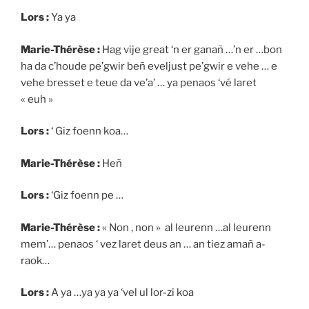
Lors :
Ya ya
Marie-Thérèse :
Hag vije great ‘n er ganañ …’n er …bon
ha da c’houde pe’gwir beñ eveljust pe’gwir e vehe … e
vehe bresset e teue da ve’a’ … ya penaos ‘vé laret
« euh »
Lors :
‘ Giz foenn koa…
Marie-Thérèse :
Heñ
Lors :
‘Giz foenn pe …
Marie-Thérèse :
« Non , non » al leurenn …al leurenn
mem’… penaos ‘ vez laret deus an … an tiez amañ a-
raok…
Lors :
A ya …ya ya ya ‘vel ul lor-zi koa