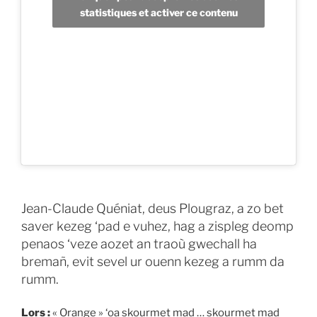
statistiques et activer ce contenu
Jean-Claude Quéniat, deus Plougraz, a zo bet
saver kezeg ‘pad e vuhez, hag a zispleg deomp
penaos ‘veze aozet an traoù gwechall ha
bremañ, evit sevel ur ouenn kezeg a rumm da
rumm.
Lors :
« Orange » ‘oa skourmet mad … skourmet mad