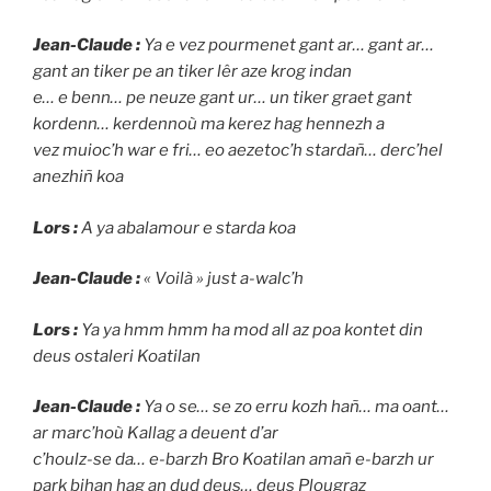
Jean-Claude :
Ya e vez pourmenet gant ar… gant ar…
gant an tiker pe an tiker lêr aze krog indan
e… e benn… pe neuze gant ur… un tiker graet gant
kordenn… kerdennoù ma kerez hag hennezh a
vez muioc’h war e fri… eo aezetoc’h stardañ… derc’hel
anezhiñ koa
Lors :
A ya abalamour e starda koa
Jean-Claude :
« Voilà » just a-walc’h
Lors :
Ya ya hmm hmm ha mod all az poa kontet din
deus ostaleri Koatilan
Jean-Claude :
Ya o se… se zo erru kozh hañ… ma oant…
ar marc’hoù Kallag a deuent d’ar
c’houlz-se da… e-barzh Bro Koatilan amañ e-barzh ur
park bihan hag an dud deus… deus Plougraz