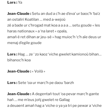
Lors :
Ya
Jean-Claude :
Setu an dud a c’h ae d’eva’ ur baoc’h ‘ba’z
an ostaliri Koatilan … med a-wejoù
zé a bade ur c’hrogad mat koa a a a a … setu goude « les
haras nationaux » a ‘na laret « opala,
amañ é ret dihan ar jeu-sé » hag muioc’h ‘c’h aïe deus ur
menaj d’egile goude
Lors :
Hag … ze ‘ zo kaoz ‘viche gwelet kamionoù bihan…
bihanoc’h koa
Jean-Claude :
« Voilà »
Lors :
Sete ‘oa ur marc’h pe daou ‘barzh
Jean-Claude :
A degentañ tout ‘oa pevar marc’h gante
hañ … me m’eus joñj gwelet re Gallag
a deuaent amañ hag a ‘viche o ya ya tri pe pewar a ‘viche