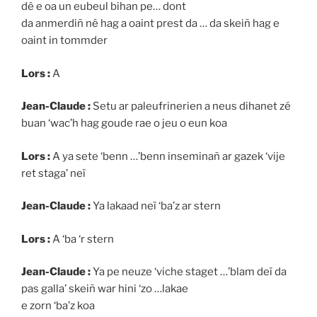
dê e oa un eubeul bihan pe… dont
da anmerdiñ nê hag a oaint prest da … da skeiñ hag e
oaint in tommder
Lors :
A
Jean-Claude :
Setu ar paleufrinerien a neus dihanet zé
buan ‘wac’h hag goude rae o jeu o eun koa
Lors :
A ya sete ‘benn …’benn inseminañ ar gazek ‘vije
ret staga’ neï
Jean-Claude :
Ya lakaad neï ‘ba’z ar stern
Lors :
A ‘ba ‘r stern
Jean-Claude :
Ya pe neuze ‘viche staget …’blam deï da
pas galla’ skeiñ war hini ‘zo …lakae
e zorn ‘ba’z koa