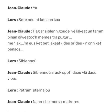
Jean-Claude :
Ya
Lors :
Sete neuint ket aon koa
Jean-Claude :
Hag ar siblenn goude ‘vé lakeat un tamm
bihan diweatoc’h memes tra pugur …
me ‘ lak …’m eus ket bet lakeat « des brides » n’onn ket
penaos…
Lors :
Siblennoù
Jean-Claude :
Siblennoù araok oppff daou vlâ daou
vloaz
Lors :
Petram’ sternajoù
Jean-Claude :
Nann « Le mors » ma keres