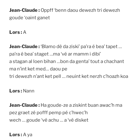
Jean-Claude :
Oppff ‘benn daou dewezh tri dewezh
goude ‘oaint ganet
Lors :
A
Jean-Claude :
‘Blamo dê da ziski’ pa’ra é bea’ tapet …
pa’ra é bea’ staget …ma ‘vé ar mamm i dibi’
a stagan al loen bihan …bon da genta’ tout a chachant
ma n’int ket med… daou pe
tri dewezh n’ant ket pell … neuint ket nerzh c’hoazh koa
Lors :
Nann
Jean-Claude :
Ha goude-ze a ziskint buan awac’h ma
pez graet zé pofff pemp pé c’hwec’h
wech … goude ‘vé achu … a ‘vé disket
Lors :
A ya