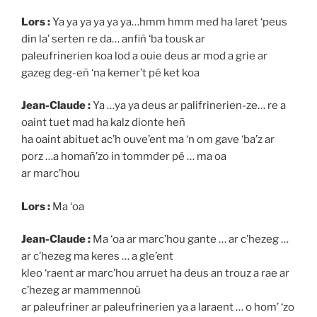
Lors :
Ya ya ya ya ya ya…hmm hmm med ha laret ‘peus
din la’ serten re da… anfiñ ‘ba tousk ar
paleufrinerien koa lod a ouie deus ar mod a grie ar
gazeg deg-eñ ‘na kemer’t pé ket koa
Jean-Claude :
Ya …ya ya deus ar palifrinerien-ze… re a
oaint tuet mad ha kalz dionte heñ
ha oaint abituet ac’h ouve’ent ma ‘n om gave ‘ba’z ar
porz …a homañ’zo in tommder pé … ma oa
ar marc’hou
Lors :
Ma ‘oa
Jean-Claude :
Ma ‘oa ar marc’hou gante … ar c’hezeg …
ar c’hezeg ma keres … a gle’ent
kleo ‘raent ar marc’hou arruet ha deus an trouz a rae ar
c’hezeg ar mammennoù
ar paleufriner ar paleufrinerien ya a laraent … o hom’ ‘zo