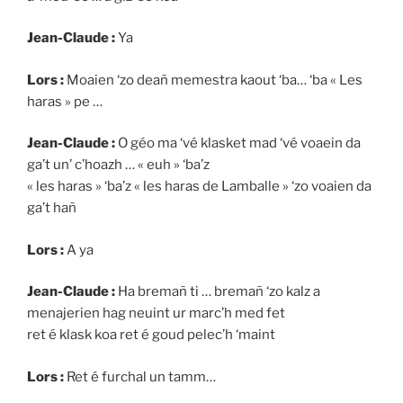
Jean-Claude :
Ya
Lors :
Moaien ‘zo deañ memestra kaout ‘ba… ‘ba « Les
haras » pe …
Jean-Claude :
O géo ma ‘vé klasket mad ‘vé voaein da
ga’t un’ c’hoazh … « euh » ‘ba’z
« les haras » ‘ba’z « les haras de Lamballe » ‘zo voaien da
ga’t hañ
Lors :
A ya
Jean-Claude :
Ha bremañ ti … bremañ ‘zo kalz a
menajerien hag neuint ur marc’h med fet
ret é klask koa ret é goud pelec’h ‘maint
Lors :
Ret é furchal un tamm…