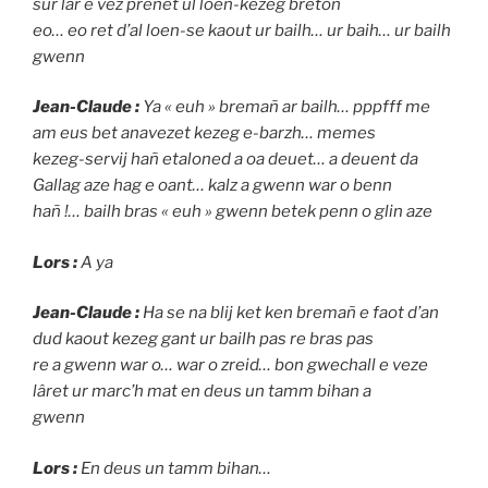
sur lar e vez prenet ul loen-kezeg breton
eo… eo ret d’al loen-se kaout ur bailh… ur baih… ur bailh
gwenn
Jean-Claude :
Ya « euh » bremañ ar bailh… pppfff me
am eus bet anavezet kezeg e-barzh… memes
kezeg-servij hañ etaloned a oa deuet… a deuent da
Gallag aze hag e oant… kalz a gwenn war o benn
hañ !… bailh bras « euh » gwenn betek penn o glin aze
Lors :
A ya
Jean-Claude :
Ha se na blij ket ken bremañ e faot d’an
dud kaout kezeg gant ur bailh pas re bras pas
re a gwenn war o… war o zreid… bon gwechall e veze
lâret ur marc’h mat en deus un tamm bihan a
gwenn
Lors :
En deus un tamm bihan…