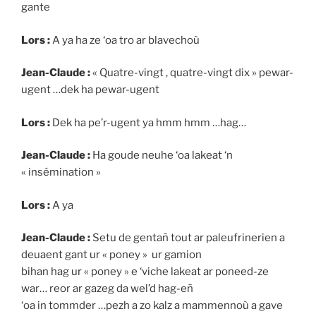
gante
Lors :
A ya ha ze ‘oa tro ar blavechoù
Jean-Claude :
« Quatre-vingt , quatre-vingt dix » pewar-
ugent …dek ha pewar-ugent
Lors :
Dek ha pe’r-ugent ya hmm hmm …hag…
Jean-Claude :
Ha goude neuhe ‘oa lakeat ‘n
« insémination »
Lors :
A ya
Jean-Claude :
Setu de gentañ tout ar paleufrinerien a
deuaent gant ur « poney » ur gamion
bihan hag ur « poney » e ‘viche lakeat ar poneed-ze
war… reor ar gazeg da wel’d hag-eñ
‘oa in tommder …pezh a zo kalz a mammennoù a gave