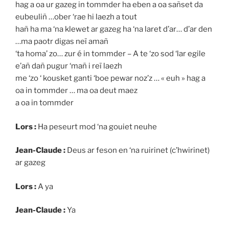
hag a oa ur gazeg in tommder ha eben a oa sañset da
eubeuliñ …ober ‘rae hi laezh a tout
hañ ha ma ‘na klewet ar gazeg ha ‘na laret d’ar… d’ar den
…ma paotr digas neï amañ
‘ta homa’ zo… zur é in tommder – A te ‘zo sod ‘lar egile
e’añ dañ pugur ‘mañ i reï laezh
me ‘zo ‘ kousket ganti ‘boe pewar noz’z … « euh » hag a
oa in tommder … ma oa deut maez
a oa in tommder
Lors :
Ha peseurt mod ‘na gouiet neuhe
Jean-Claude :
Deus ar feson en ‘na ruirinet (c’hwirinet)
ar gazeg
Lors :
A ya
Jean-Claude :
Ya