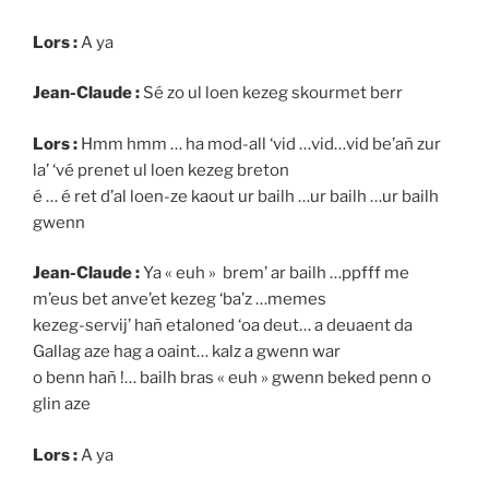
Lors :
A ya
Jean-Claude :
Sé zo ul loen kezeg skourmet berr
Lors :
Hmm hmm … ha mod-all ‘vid …vid…vid be’añ zur
la’ ‘vé prenet ul loen kezeg breton
é … é ret d’al loen-ze kaout ur bailh …ur bailh …ur bailh
gwenn
Jean-Claude :
Ya « euh » brem’ ar bailh …ppfff me
m’eus bet anve’et kezeg ‘ba’z …memes
kezeg-servij’ hañ etaloned ‘oa deut… a deuaent da
Gallag aze hag a oaint… kalz a gwenn war
o benn hañ !… bailh bras « euh » gwenn beked penn o
glin aze
Lors :
A ya