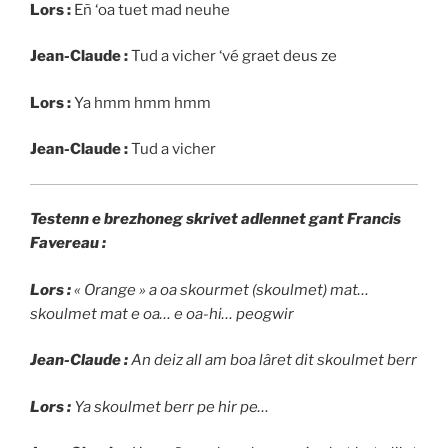
Lors :
Eñ ‘oa tuet mad neuhe
Jean-Claude :
Tud a vicher ‘vé graet deus ze
Lors :
Ya hmm hmm hmm
Jean-Claude :
Tud a vicher
Testenn e brezhoneg skrivet adlennet gant Francis
Favereau :
Lors :
« Orange » a oa skourmet (skoulmet) mat…
skoulmet mat e oa… e oa-hi… peogwir
Jean-Claude :
An deiz all am boa lâret dit skoulmet berr
Lors :
Ya skoulmet berr pe hir pe…