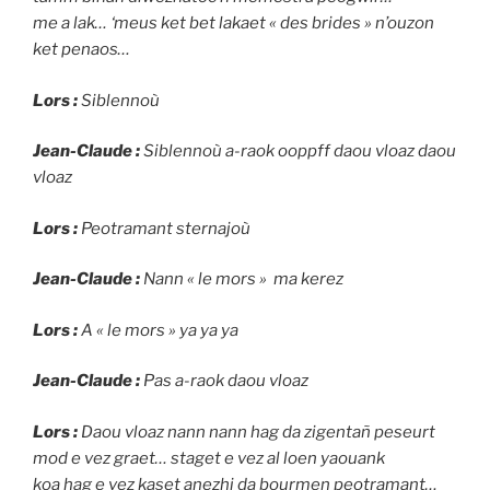
me a lak… ‘meus ket bet lakaet « des brides » n’ouzon
ket penaos…
Lors :
Siblennoù
Jean-Claude :
Siblennoù a-raok ooppff daou vloaz daou
vloaz
Lors :
Peotramant sternajoù
Jean-Claude :
Nann « le mors » ma kerez
Lors :
A « le mors » ya ya ya
Jean-Claude :
Pas a-raok daou vloaz
Lors :
Daou vloaz nann nann hag da zigentañ peseurt
mod e vez graet… staget e vez al loen yaouank
koa hag e vez kaset anezhi da bourmen peotramant…