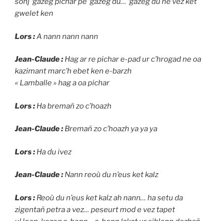
soñj ‘gazeg pichar pe ‘gazeg du… ‘gazeg du ne vez ket
gwelet ken
Lors :
A nann nann nann
Jean-Claude :
Hag ar re pichar e-pad ur c’hrogad ne oa
kazimant marc’h ebet ken e-barzh
« Lamballe » hag a oa pichar
Lors :
Ha bremañ zo c’hoazh
Jean-Claude :
Bremañ zo c’hoazh ya ya ya
Lors :
Ha du ivez
Jean-Claude :
Nann reoù du n’eus ket kalz
Lors :
Reoù du n’eus ket kalz ah nann… ha setu da
zigentañ petra a vez… peseurt mod e vez tapet