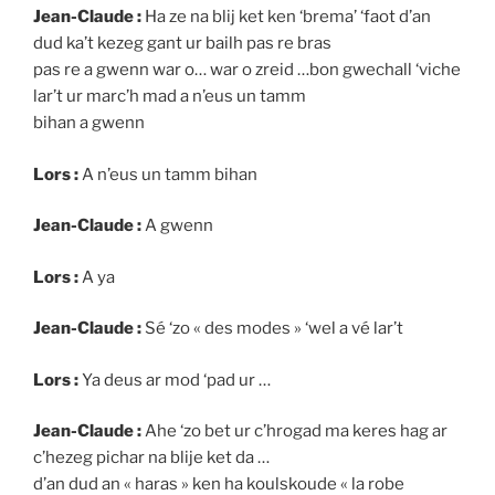
Jean-Claude :
Ha ze na blij ket ken ‘brema’ ‘faot d’an
dud ka’t kezeg gant ur bailh pas re bras
pas re a gwenn war o… war o zreid …bon gwechall ‘viche
lar’t ur marc’h mad a n’eus un tamm
bihan a gwenn
Lors :
A n’eus un tamm bihan
Jean-Claude :
A gwenn
Lors :
A ya
Jean-Claude :
Sé ‘zo « des modes » ‘wel a vé lar’t
Lors :
Ya deus ar mod ‘pad ur …
Jean-Claude :
Ahe ‘zo bet ur c’hrogad ma keres hag ar
c’hezeg pichar na blije ket da …
d’an dud an « haras » ken ha koulskoude « la robe