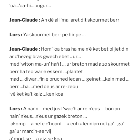
‘oa…’oa-hi…pugur…
Jean-Claude :
An dé all ‘ma laret dit skourmet berr
Lors :
Ya skourmet berr pe hir pe …
Jean-Claude :
Hom’ ‘oa bras ha me n’é ket bet plijet din
ar c’hezeg bras gwech ebet .. ur…
med ‘witon ma-un’ hañ ! … ur breton mad a zo skourmet
berr ha teo war e eskern …plantet
mad … diwar ..fin e bruched ledan … geinet …kein mad …
berr …ha …med deus ar re-zeou
‘vé ket ka’t kalz …ken koa
Lors :
A nann …med just ‘wac’h ar re n’eus … bon an
hain’ n’eus…n’eus ur gazek breton …
lakomp … a nefe c’hoant … « euh » leuniañ neï ga’…ga’…
ga’ ur marc’h-servij
a’ mod-se … a giz-se koa