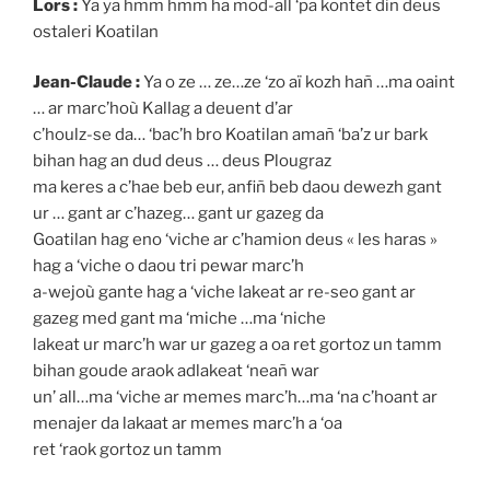
Lors :
Ya ya hmm hmm ha mod-all ‘pa kontet din deus
ostaleri Koatilan
Jean-Claude :
Ya o ze … ze…ze ‘zo aï kozh hañ …ma oaint
… ar marc’hoù Kallag a deuent d’ar
c’houlz-se da… ‘bac’h bro Koatilan amañ ‘ba’z ur bark
bihan hag an dud deus … deus Plougraz
ma keres a c’hae beb eur, anfiñ beb daou dewezh gant
ur … gant ar c’hazeg… gant ur gazeg da
Goatilan hag eno ‘viche ar c’hamion deus « les haras »
hag a ‘viche o daou tri pewar marc’h
a-wejoù gante hag a ‘viche lakeat ar re-seo gant ar
gazeg med gant ma ‘miche …ma ‘niche
lakeat ur marc’h war ur gazeg a oa ret gortoz un tamm
bihan goude araok adlakeat ‘neañ war
un’ all…ma ‘viche ar memes marc’h…ma ‘na c’hoant ar
menajer da lakaat ar memes marc’h a ‘oa
ret ‘raok gortoz un tamm