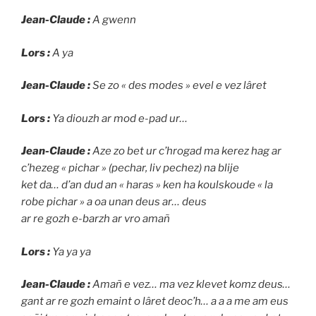
Jean-Claude :
A gwenn
Lors :
A ya
Jean-Claude :
Se zo « des modes » evel e vez lâret
Lors :
Ya diouzh ar mod e-pad ur…
Jean-Claude :
Aze zo bet ur c’hrogad ma kerez hag ar
c’hezeg « pichar » (pechar, liv pechez) na blije
ket da… d’an dud an « haras » ken ha koulskoude « la
robe pichar » a oa unan deus ar… deus
ar re gozh e-barzh ar vro amañ
Lors :
Ya ya ya
Jean-Claude :
Amañ e vez… ma vez klevet komz deus…
gant ar re gozh emaint o lâret deoc’h… a a a me am eus