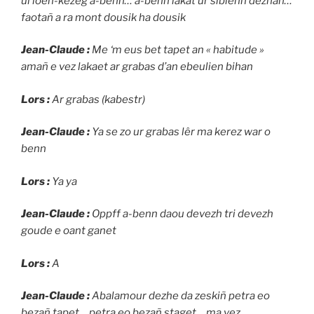
ul loen-kezeg a-benn… a-benn lakat ur siblenn dezhañ…
faotañ a ra mont dousik ha dousik
Jean-Claude :
Me ‘m eus bet tapet an « habitude »
amañ e vez lakaet ar grabas d’an ebeulien bihan
Lors :
Ar grabas (kabestr)
Jean-Claude :
Ya se zo ur grabas lêr ma kerez war o
benn
Lors :
Ya ya
Jean-Claude :
Oppff a-benn daou devezh tri devezh
goude e oant ganet
Lors :
A
Jean-Claude :
Abalamour dezhe da zeskiñ petra eo
bezañ tapet… petra eo bezañ staget… ma vez