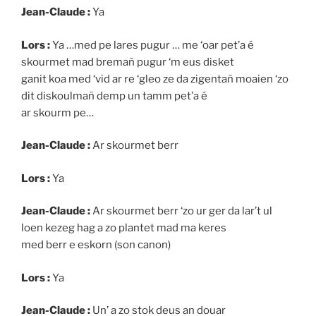
Jean-Claude :
Ya
Lors :
Ya …med pe lares pugur … me ‘oar pet’a é
skourmet mad bremañ pugur ‘m eus disket
ganit koa med ‘vid ar re ‘gleo ze da zigentañ moaien ‘zo
dit diskoulmañ demp un tamm pet’a é
ar skourm pe…
Jean-Claude :
Ar skourmet berr
Lors :
Ya
Jean-Claude :
Ar skourmet berr ‘zo ur ger da lar’t ul
loen kezeg hag a zo plantet mad ma keres
med berr e eskorn (son canon)
Lors :
Ya
Jean-Claude :
Un’ a zo stok deus an douar