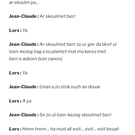
ar skoulm pe…
Jean-Claude :
Ar skoulmet berr
Lors :
Ya
Jean-Claude :
Ar skoulmet berr zo ur ger da lâret ul
loen-kezeg hag a zo plantet mat ma kerez met
berr e askorn (son canon)
Lors :
Ya
Jean-Claude :
Unan a zo stok ouzh an douar
Lors :
A ya
Jean-Claude :
Se zo ul loen-kezeg skoulmet berr
Lors :
Hmm hmm… ha mod all evit… evit… evit bezañ