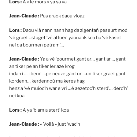
Lors :
A « le mors » ya ya ya
Jean-Claude :
Pas araok daou vloaz
Lors :
Daou vlâ nann nann hag da zigentañ peseurt mod
‘vé graet .. staget ‘vé al loen yaouank koa ha ‘vé kaset
neï da bourmen petram’…
Jean-Claude :
Ya a vé ‘pourmet gant ar… gant ar … gant
an tiker pe an tiker ler aze krog
indan i … i benn …pe neuze gant ur …un tiker graet gant
kordenn… kerdennoù ma keres hag
henz a ‘vé muioc’h war e vri …é aezetoc’h sterd’… derc’h’
neï koa
Lors :
A ya ‘blam a stert’ koa
Jean-Claude :
« Voilà » just ‘wac’h