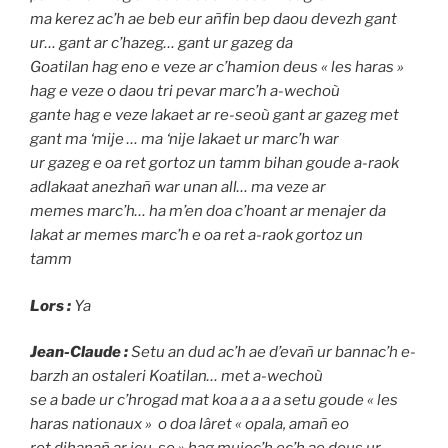
ma kerez ac’h ae beb eur añfin bep daou devezh gant
ur… gant ar c’hazeg… gant ur gazeg da
Goatilan hag eno e veze ar c’hamion deus « les haras »
hag e veze o daou tri pevar marc’h a-wechoù
gante hag e veze lakaet ar re-seoù gant ar gazeg met
gant ma ‘mije … ma ‘nije lakaet ur marc’h war
ur gazeg e oa ret gortoz un tamm bihan goude a-raok
adlakaat anezhañ war unan all… ma veze ar
memes marc’h… ha m’en doa c’hoant ar menajer da
lakat ar memes marc’h e oa ret a-raok gortoz un
tamm
Lors :
Ya
Jean-Claude :
Setu an dud ac’h ae d’evañ ur bannac’h e-
barzh an ostaleri Koatilan… met a-wechoù
se a bade ur c’hrogad mat koa a a a a setu goude « les
haras nationaux » o doa lâret « opala, amañ eo