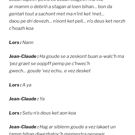
ar mamm o debriñ a stagan al loen bihan… bon da
gentañ tout a sachont met ma n’int ket ‘met…
daou pe dri devezh… n’eont ket pell… n’o deus ket nerzh
c’hoazh koa
Lors :
Nann
Jean-Claude :
Ha goude se a zeskont buan a-walc’h ma
‘pez graet se ooppff pemp pe c’hwec’h
gwech… goude ‘vez echu.. e vez desket
Lors :
A ya
Jean-Claude :
Ya
Lors :
Setu n’o deus ket aon koa
Jean-Claude :
Hag ar siblenn goude a vez lakaet un
tamm bihan diwezhatoc’h memestra peogwir…