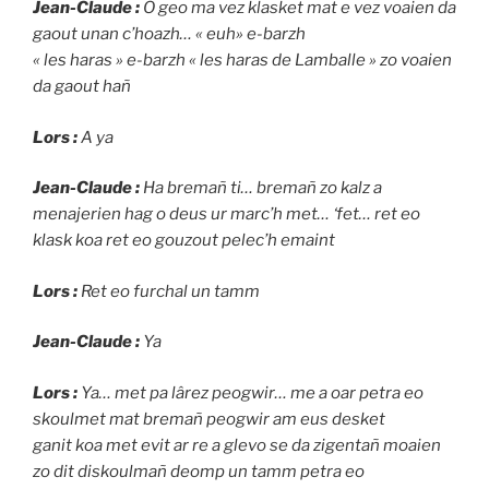
Jean-Claude :
O geo ma vez klasket mat e vez voaien da
gaout unan c’hoazh… « euh» e-barzh
« les haras » e-barzh « les haras de Lamballe » zo voaien
da gaout hañ
Lors :
A ya
Jean-Claude :
Ha bremañ ti… bremañ zo kalz a
menajerien hag o deus ur marc’h met… ‘fet… ret eo
klask koa ret eo gouzout pelec’h emaint
Lors :
Ret eo furchal un tamm
Jean-Claude :
Ya
Lors :
Ya… met pa lârez peogwir… me a oar petra eo
skoulmet mat bremañ peogwir am eus desket
ganit koa met evit ar re a glevo se da zigentañ moaien
zo dit diskoulmañ deomp un tamm petra eo