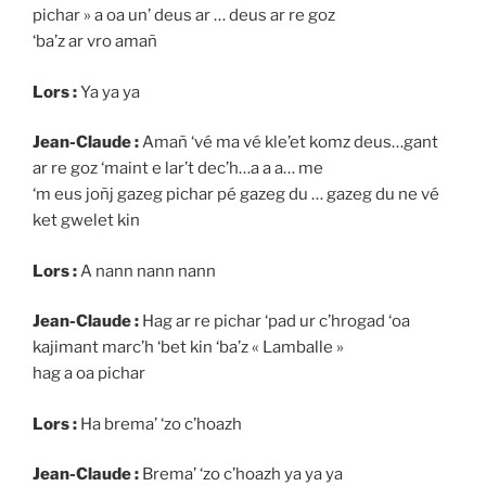
pichar » a oa un’ deus ar … deus ar re goz
‘ba’z ar vro amañ
Lors :
Ya ya ya
Jean-Claude :
Amañ ‘vé ma vé kle’et komz deus…gant
ar re goz ‘maint e lar’t dec’h…a a a… me
‘m eus joñj gazeg pichar pé gazeg du … gazeg du ne vé
ket gwelet kin
Lors :
A nann nann nann
Jean-Claude :
Hag ar re pichar ‘pad ur c’hrogad ‘oa
kajimant marc’h ‘bet kin ‘ba’z « Lamballe »
hag a oa pichar
Lors :
Ha brema’ ‘zo c’hoazh
Jean-Claude :
Brema’ ‘zo c’hoazh ya ya ya