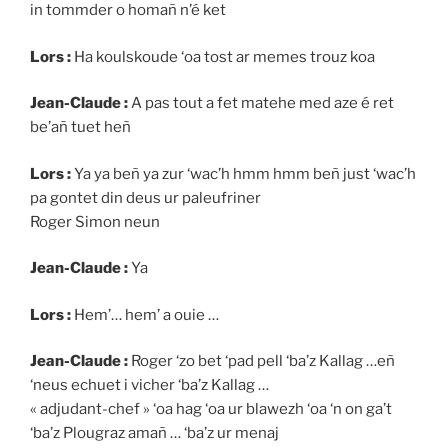
in tommder o homañ n’é ket
Lors :
Ha koulskoude ‘oa tost ar memes trouz koa
Jean-Claude :
A pas tout a fet matehe med aze é ret
be’añ tuet heñ
Lors :
Ya ya beñ ya zur ‘wac’h hmm hmm beñ just ‘wac’h
pa gontet din deus ur paleufriner
Roger Simon neun
Jean-Claude :
Ya
Lors :
Hem’… hem’ a ouie …
Jean-Claude :
Roger ‘zo bet ‘pad pell ‘ba’z Kallag …eñ
‘neus echuet i vicher ‘ba’z Kallag …
« adjudant-chef » ‘oa hag ‘oa ur blawezh ‘oa ‘n on ga’t
‘ba’z Plougraz amañ … ‘ba’z ur menaj