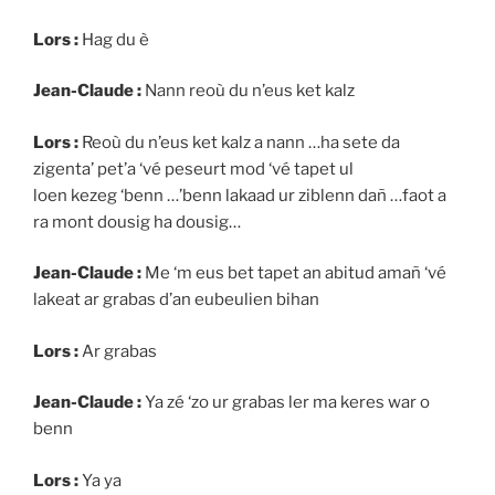
Lors :
Hag du è
Jean-Claude :
Nann reoù du n’eus ket kalz
Lors :
Reoù du n’eus ket kalz a nann …ha sete da
zigenta’ pet’a ‘vé peseurt mod ‘vé tapet ul
loen kezeg ‘benn …’benn lakaad ur ziblenn dañ …faot a
ra mont dousig ha dousig…
Jean-Claude :
Me ‘m eus bet tapet an abitud amañ ‘vé
lakeat ar grabas d’an eubeulien bihan
Lors :
Ar grabas
Jean-Claude :
Ya zé ‘zo ur grabas ler ma keres war o
benn
Lors :
Ya ya