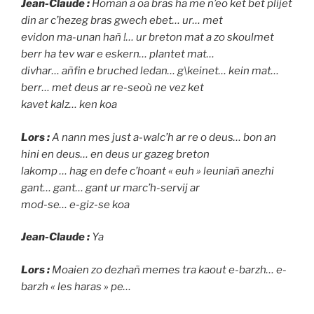
Jean-Claude :
Homañ a oa bras ha me n’eo ket bet plijet
din ar c’hezeg bras gwech ebet… ur… met
evidon ma-unan hañ !… ur breton mat a zo skoulmet
berr ha tev war e eskern… plantet mat…
divhar… añfin e bruched ledan… g\keinet… kein mat…
berr… met deus ar re-seoù ne vez ket
kavet kalz… ken koa
Lors :
A nann mes just a-walc’h ar re o deus… bon an
hini en deus… en deus ur gazeg breton
lakomp … hag en defe c’hoant « euh » leuniañ anezhi
gant… gant… gant ur marc’h-servij ar
mod-se… e-giz-se koa
Jean-Claude :
Ya
Lors :
Moaien zo dezhañ memes tra kaout e-barzh… e-
barzh « les haras » pe…