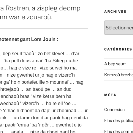
 a Rostren, a zispleg deomp
ARCHIVES
nn war e zouaroù.
Archives
otennet gant Lors Jouin :
CATÉGORIES
 bep seurt traoù ‘ zo bet klevet … d’ar
… ‘ba pell deus amañ ‘ba Silieg du-he …
A bep seurt
o… hag e vize re ‘ vize surveilho ma
Komzoù brezh
’ ‘ nize gwerhet ur jo hag e vizerc’h
êr ga’ ho « portefeuille » mounnaï … hag
 c’hroejaoù … an traoù pe … an dud
MÉTA
nchaoù bras ‘ vize ket ur bern ha
 wechaoù ‘ vizerc’h … ha re ell ‘oe …
Connexion
e ‘c’hac’h d’hont da dap’ ur chopinad … ur
nk … un tamm ton d’ar paotr hag deuit da
Flux des public
 paotr ‘errua ‘ba ‘r gêr … gwerhet e jo
Flux des comm
 ken …. apala … pize da choej gant ho