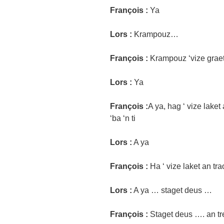
François :
Ya
Lors :
Krampouz…
François :
Krampouz ‘vize graet 
Lors :
Ya
François :
A ya, hag ‘ vize laket
‘ba ‘n ti
Lors :
A ya
François :
Ha ‘ vize laket an tr
Lors :
A ya … staget deus …
François :
Staget deus …. an tr