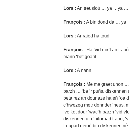
Lors :
An treusioù … ya …ya … 
François :
A bin dond da … ya
Lors :
Ar raied ha toud
François :
Ha ‘vid mir’t an traoù
mann ‘bet goarit
Lors :
A nann
François :
Me ma graet unon … 
barzh … ‘ba ‘r puñs, diskennen u
beta rez an dour aze ha eñ ‘oa 
c’hwezeg metr donnder ‘neus, me
‘vé ket dour ‘wac’h barzh ‘vid vf
diskennen ur c’hilornad traou, ‘
troupad deioù bin diskennen nê ‘