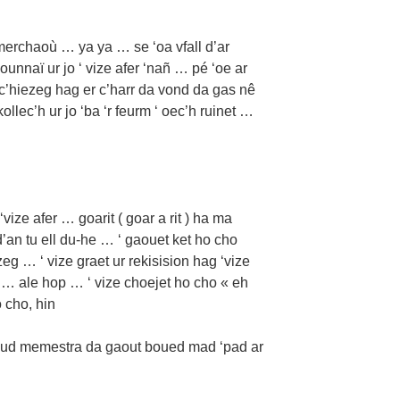
merchaoù … ya ya … se ‘oa vfall d’ar
unnaï ur jo ‘ vize afer ‘nañ … pé ‘oe ar
 c’hiezeg hag er c’harr da vond da gas nê
ollec’h ur jo ‘ba ‘r feurm ‘ oec’h ruinet …
ize afer … goarit ( goar a rit ) ha ma
’an tu ell du-he … ‘ gaouet ket ho cho
zeg … ‘ vize graet ur rekisision hag ‘vize
ale hop … ‘ vize choejet ho cho « eh
 cho, hin
dud memestra da gaout boued mad ‘pad ar