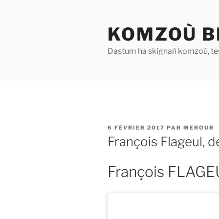
Aller
au
KOMZOÙ B
contenu
principal
Dastum ha skignañ komzoù, te
PUBLIÉ
6 FÉVRIER 2017
PAR
MEROUR
LE
François Flageul, 
François FLAGE