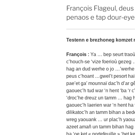
François Flageul, deus
penaos e tap dour-eye
Testenn e brezhoneg komzet n
François :
Ya … bep seurt traoù,
c’houch-se ‘vize foerioù gezeg 
hag an dud werhe o jo …’werhe 
peus c’hoant …gwel’t pesort hain
pae’et ga’ mounnaï dac’h d’ar g
gaouec’h tud war ‘n hent ‘ba ‘r
‘droc’he dreuz un tamm … hag he
gaouec’h laerien war ‘n hent ha
dilikatoc’h an tamm bihan a bed
wreg yaouank … ur plac’h yaoua
azeet amañ un tamm bihan hag ar
ha ‘oe ket « portefeuille » ‘bet