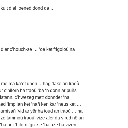
kuit d’al loened dond da …
 d’er c’houch-se … ‘oe ket frigoioù na
me ma ka’et unon …hag ‘lake an traoù
r c’hilorn ha traoù ‘ba ‘n donn ar puñs
distann, c’hwezeg metr donnder ‘na
d ‘implian ket ‘nañ ken kar ‘neus ket …
ournisañ ‘vid ar yêr ha toud an traoù … ha
vize tammoù traoù ‘vize afer da vired nê un
ba ur c’hilorn ‘giz-se ‘ba aze ha vizen