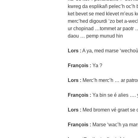
kwreg da esplikañ pelec’h oc’
ket bevet se med klevet m’eus ko
merc’hed digourdi ‘zo bet a-wec
ur chopinad …tommet ar paotr …
daou … pemp munud hin
Lors :
A ya, med marse ‘wechoù
François :
Ya ?
Lors :
Merc’h merc’h … ar patr
François :
Ya bin se é alies ….
Lors :
Med bromen vé graet se 
François :
Marse ‘wac’h ya mar