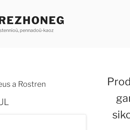
REZHONEG
stennioù, pennadoù-kaoz
Pro
deus a Rostren
ga
UL
sik