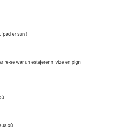
‘pad er sun !
 ar re-se war un estajerenn ‘vize en pign
aoù
eusioù