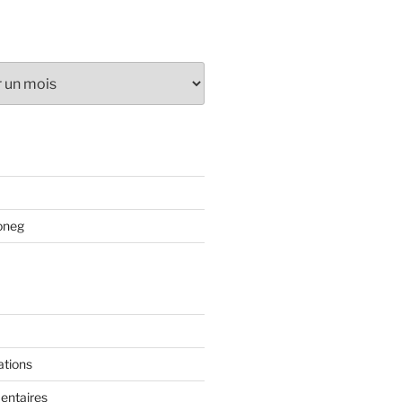
oneg
ations
entaires