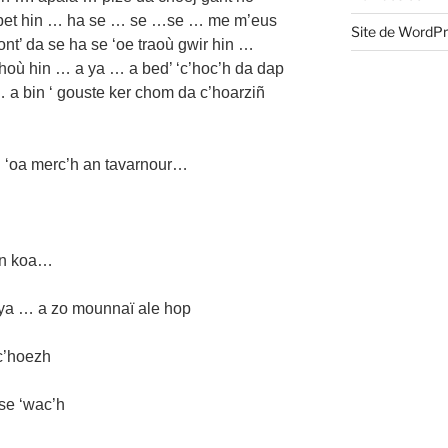
h bet hin … ha se … se …se … me m’eus
Site de WordP
nt’ da se ha se ‘oe traoù gwir hin …
hoù hin … a ya … a bed’ ‘c’hoc’h da dap
 a bin ‘ gouste ker chom da c’hoarziñ
 ‘oa merc’h an tavarnour…
on koa…
 ya … a zo mounnaï ale hop
c’hoezh
se ‘wac’h