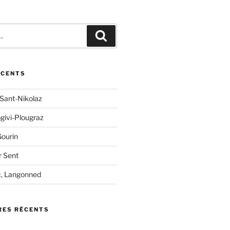
Recherche
ÉCENTS
 Sant-Nikolaz
ogivi-Plougraz
Gourin
r Sent
c, Langonned
ES RÉCENTS