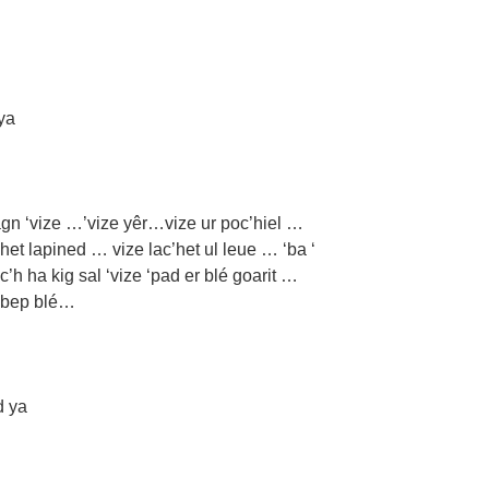
ya
agn ‘vize …’vize yêr…vize ur poc’hiel …
c’het lapined … vize lac’het ul leue … ‘ba ‘
h ha kig sal ‘vize ‘pad er blé goarit …
u bep blé…
d ya