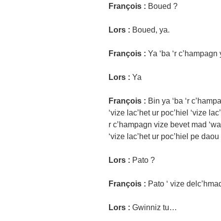
François :
Boued ?
Lors :
Boued, ya.
François :
Ya ‘ba ‘r c’hampagn 
Lors :
Ya
François :
Bin ya ‘ba ‘r c’hamp
‘vize lac’het ur poc’hiel ‘vize la
r c’hampagn vize bevet mad ‘wac’
‘vize lac’het ur poc’hiel pe dao
Lors :
Pato ?
François :
Pato ‘ vize delc’hma
Lors :
Gwinniz tu…