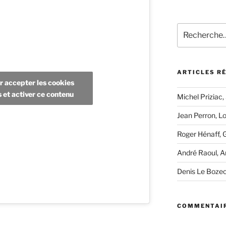
Recherche
pour
:
ARTICLES R
r accepter les cookies
s et activer ce contenu
Michel Priziac,
Jean Perron, L
Roger Hénaff, 
André Raoul, A
Denis Le Boze
COMMENTAIR