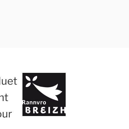
duet
nt
our