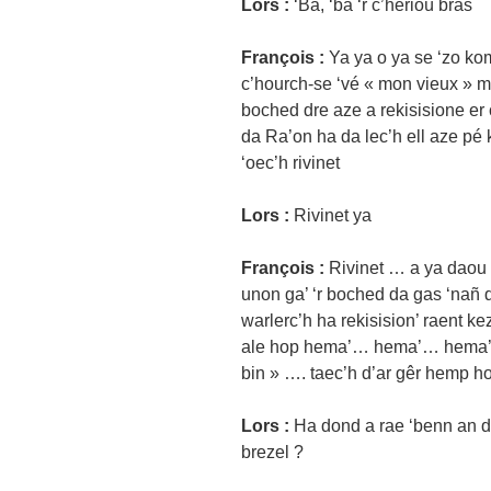
Lors :
‘Ba, ‘ba ‘r c’herioù bras
François :
Ya ya o ya se ‘zo ko
c’hourch-se ‘vé « mon vieux » mo
boched dre aze a rekisisione er
da Ra’on ha da lec’h ell aze pé k
‘oec’h rivinet
Lors :
Rivinet ya
François :
Rivinet … a ya daou ‘v
unon ga’ ‘r boched da gas ‘nañ d
warlerc’h ha rekisision’ raent ke
ale hop hema’… hema’… hema’… 
bin » …. taec’h d’ar gêr hemp ho
Lors :
Ha dond a rae ‘benn an 
brezel ?